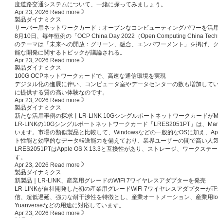
度道路交通システムについて、一緒に探ってみましょう。
Apr 23, 2026
Read more
製品ダイナミクス
サーバー用ネットワークカード：オープンなコンピューティングパワーを活
8月10日、毎年恒例の「OCP China Day 2022（Open Computing China
のテーマは「未来への開放：グリーン、融合、エンパワーメント」を掲げ、
能な開発に関するトピックが議論される。
Apr 23, 2026
Read more
製品ダイナミクス
100G OCPネットワークカードで、高速な通信環境を実現
デジタル化の進展に伴い、コンピュータ室やデータセンターの数も増加して
に提供する質の高い体験なのです。
Apr 23, 2026
Read more
製品ダイナミクス
新たな活用事例の探求丨LR-LINK 10GシングルポートネットワークカードがM
LR-LINKの10Gシングルポートネットワークカード「LRES2051PT」は、Ma
います。市場の類似製品と比較して、Windowsなどの一般的なOSに加え、Ap
ト性能と効率的なデータ転送能力を備えており、業界ユーザーの間で高い人
LRES2051PTはApple OS X 13.3と互換性があり、ストレージ、ワー
す。
Apr 23, 2026
Read more
製品ダイナミクス
新製品｜LR-LINK、産業用グレードのWiFi 7ワイヤレスアダプターを発売
LR-LINKが自社開発した初の産業用グレードWiFi 7ワイヤレスアダプタ
信、超低遅延、強力な耐干渉性を特徴とし、産業オートメーション、産業用I
Yuanverseなどの用途に対応しています。
Apr 23, 2026
Read more