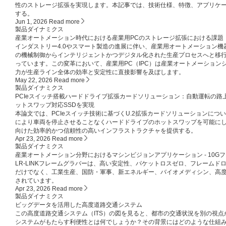
性のストレージ拡張を実現します。本記事では、技術仕様、特徴、アプリケ
する。
Jun 1, 2026
Read more
製品ダイナミクス
産業オートメーション時代における産業用PCのストレージ拡張における課題
インダストリー4.0やスマート製造の進展に伴い、産業用オートメーション機
の機械制御からインテリジェントかつデジタル化された生産プロセスへと移
っています。この変革において、産業用PC（IPC）は産業オートメーション
力が生産ライン全体の効率と安定性に直接影響を及ぼします。
May 22, 2026
Read more
製品ダイナミクス
PCIeスイッチ搭載ハードドライブ拡張カードソリューション：自動運転の
ットスワップ対応SSDを実現
本論文では、PCIeスイッチ技術に基づくU.2拡張カードソリューションに
により車両を停止させることなくハードドライブのホットスワップを可能に
向けた効率的かつ信頼性の高いインフラストラクチャを提供する。
Apr 23, 2026
Read more
製品ダイナミクス
産業オートメーション分野におけるマシンビジョンアプリケーション - 10G
LR-LINKフレームグラバーは、高い安定性、パケットロスゼロ、フレーム
だけでなく、工業生産、国防・軍事、新エネルギー、バイオメディシン、高度
されています。
Apr 23, 2026
Read more
製品ダイナミクス
ビッグデータを活用した高度道路交通システム
この高度道路交通システム（ITS）の図を見ると、都市の交通状況を別の視
システムがもたらす利便性とは何でしょうか？その背景にはどのような仕組