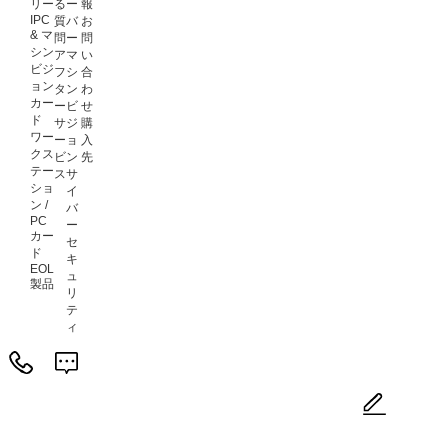
リー
る
ー
報
IPC
質
バ
お
& マ
問
ー
問
シン
ア
マ
い
ビジ
フ
シ
合
ョン
タ
ン
わ
カー
ー
ビ
せ
ド
サ
ジ
購
ワー
ー
ョ
入
クス
ビ
ン
先
テー
ス
サ
ショ
イ
ン /
バ
PC
ー
カー
セ
ド
キ
EOL
ュ
製品
リ
テ
ィ