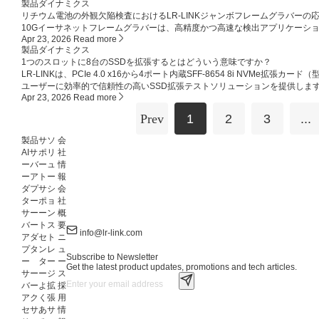
製品ダイナミクス
リチウム電池の外観欠陥検査におけるLR-LINKジャンボフレームグラバーの
10Gイーサネットフレームグラバーは、高精度かつ高速な検出アプリケーシ
Apr 23, 2026
Read more
製品ダイナミクス
1つのスロットに8台のSSDを拡張するとはどういう意味ですか？
LR-LINKは、PCIe 4.0 x16から4ポート内蔵SFF-8654 8i NVMe拡
ユーザーに効率的で信頼性の高いSSD拡張テストソリューションを提供しま
Apr 23, 2026
Read more
Prev
1
2
3
...
製品
サ
ソ
会
AIサ
ポ
リ
社
ーバ
ー
ュ
情
ーア
ト
ー
報
ダプ
サ
シ
会
ター
ポ
ョ
社
サー
ー
ン
概
バー
ト
ス
要
info@lr-link.com
アダ
セ
ト
ニ
プタ
ン
レ
ュ
Subscribe to Newsletter
ー
タ
ー
ー
Get the latest product updates, promotions and tech articles.
サー
ー
ジ
ス
バー
よ
拡
採
アク
く
張
用
セサ
あ
サ
情