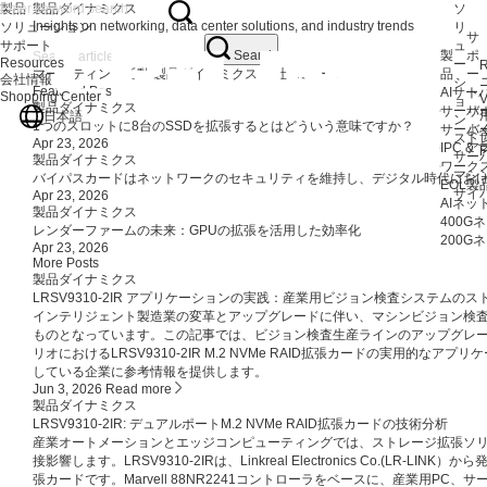
製品
製品ダイナミクス
ソ
Insights on networking, data center solutions, and industry trends
ソリューション
リ
サ
サポート
ュ
製
ポ
Search
Resources
ー
R
品
ー
マーケティング活動
製品ダイナミクス
会社ニュース
会社情報
シ
Featured Posts
AIサ
ト
Shopping Center
V
ョ
製品ダイナミクス
サーバ
サ
日本語
ン
1つのスロットに8台のSSDを拡張するとはどういう意味ですか？
サーバ
よ
スト
Apr 23, 2026
IPC 
ア
F
サー
製品ダイナミクス
ワークス
マシ
バイパスカードはネットワークのセキュリティを維持し、デジタル時代にお
EOL製
サイ
Apr 23, 2026
AIネ
製品ダイナミクス
400
レンダーファームの未来：GPUの拡張を活用した効率化
200
Apr 23, 2026
More Posts
製品ダイナミクス
LRSV9310-2IR アプリケーションの実践：産業用ビジョン検査システム
インテリジェント製造業の変革とアップグレードに伴い、マシンビジョン検
ものとなっています。この記事では、ビジョン検査生産ラインのアップグレ
リオにおけるLRSV9310-2IR M.2 NVMe RAID拡張カードの実用的
している企業に参考情報を提供します。
Jun 3, 2026
Read more
製品ダイナミクス
LRSV9310-2IR: デュアルポートM.2 NVMe RAID拡張カードの技術分析
産業オートメーションとエッジコンピューティングでは、ストレージ拡張ソ
接影響します。LRSV9310-2IRは、Linkreal Electronics Co.(LR-LINK）か
張カードです。Marvell 88NR2241コントローラをベースに、産業用P