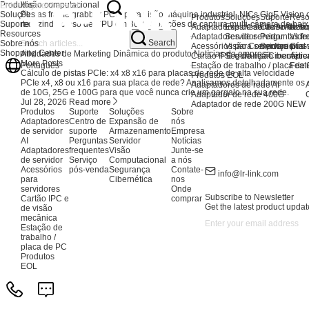
Produtos
Visão computacional
Soluções
Placas frame grabber PCIe para visão máquina industrial. NICs GigE Visio
Produtos
Soluções
Suporte
Reso
Suporte
reduzindo o uso de CPU em 30%. Soluções de captura multi-câmera de baixa
Adaptadores de servidor AI
Expansão de Armaze
Centro de su
Notíc
Resources
Adaptadores de servidor
Servidor
Perguntas fr
Vide
Search
Sobre nós
Acessórios para servidores
Visão Computacional
Serviço pós
Glos
Shopping Center
Atividades de Marketing
Dinâmica do produto
Notícias da empresa
Cartão IPC e de visão mecânic
Segurança Cibernétic
Apre
More Posts
Estação de trabalho / placa de
Feat
Português
Cálculo de pistas PCIe: x4 x8 x16 para placas de rede de alta velocidade
Produtos EOL
PCIe x4, x8 ou x16 para sua placa de rede? Analisamos detalhadamente os 
Adaptadores de rede AI
de 10G, 25G e 100G para que você nunca crie um gargalo na sua rede.
Adaptador de rede 400G
Jul 28, 2026
Read more
Adaptador de rede 200G
NEW
Produtos
Suporte
Soluções
Sobre
Adaptadores
Centro de
Expansão de
nós
de servidor
suporte
Armazenamento
Empresa
AI
Perguntas
Servidor
Notícias
Adaptadores
frequentes
Visão
Junte-se
de servidor
Serviço
Computacional
a nós
Acessórios
pós-venda
Segurança
Contate-
info@lr-link.com
para
Cibernética
nos
servidores
Onde
Subscribe to Newsletter
Cartão IPC e
comprar
Get the latest product updat
de visão
mecânica
Estação de
trabalho /
placa de PC
Produtos
EOL