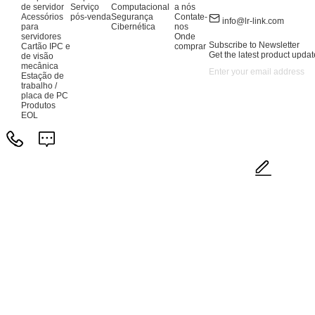
de servidor
Serviço
Computacional
a nós
Acessórios
pós-venda
Segurança
Contate-
info@lr-link.com
para
Cibernética
nos
servidores
Onde
Subscribe to Newsletter
Cartão IPC e
comprar
Get the latest product updat
de visão
mecânica
Estação de
trabalho /
placa de PC
Produtos
EOL