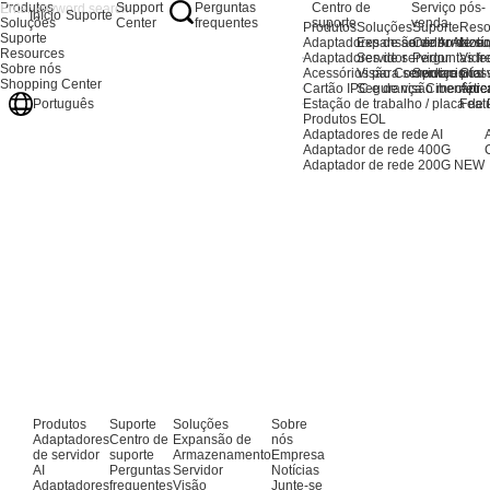
Produtos
Support
Perguntas
Centro de
Serviço pós-
Início
Suporte
Soluções
Center
frequentes
suporte
venda
Produtos
Soluções
Suporte
Reso
Suporte
Adaptadores de servidor AI
Expansão de Armaze
Centro de su
Notíc
Resources
Adaptadores de servidor
Servidor
Perguntas fr
Vide
Sobre nós
Acessórios para servidores
Visão Computacional
Serviço pós
Glos
Shopping Center
Cartão IPC e de visão mecânic
Segurança Cibernétic
Apre
Estação de trabalho / placa de
Feat
Português
Produtos EOL
Adaptadores de rede AI
Adaptador de rede 400G
Adaptador de rede 200G
NEW
Produtos
Suporte
Soluções
Sobre
Adaptadores
Centro de
Expansão de
nós
de servidor
suporte
Armazenamento
Empresa
AI
Perguntas
Servidor
Notícias
Adaptadores
frequentes
Visão
Junte-se