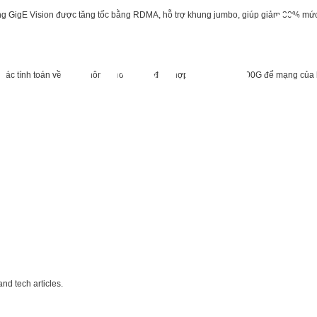
ng GigE Vision được tăng tốc bằng RDMA, hỗ trợ khung jumbo, giúp giảm 30% mức 
o
ết các tính toán về băng thông cho các bộ điều hợp 10G, 25G và 100G để mạng của 
nd tech articles.