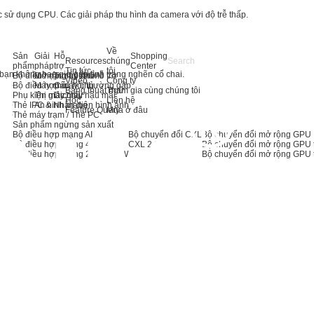
sử dụng CPU. Các giải pháp thu hình đa camera với độ trễ thấp.
Về
Sản
Giải
Hỗ
Shopping
Resources
chúng
phẩm
pháp
trợ
Center
Tin tức
tôi
bạn không bao giờ gặp tình trạng nghẽn cổ chai.
Bộ điều hợp máy chủ AI
Mở rộng bộ nhớ
Trung tâm hỗ trợ
Video
Công ty
Bộ điều hợp máy chủ
Máy chủ
Câu hỏi thường gặp
Bảng thuật ngữ
Tham gia cùng chúng tôi
Phụ kiện máy chủ
Thị giác máy
Dịch vụ hậu mãi
Học
Liên hệ
Thẻ IPC & Nhận diện hình ảnh
An ninh mạng
Feature Query
Mua ở đâu
Thẻ máy trạm / Thẻ PC
Sản phẩm ngừng sản xuất
Bộ điều hợp mạng AI
Bộ chuyển đổi CXL
Bộ chuyển đổi mở rộng GPU
Bộ điều hợp mạng 400G
CXL 2.0
Bộ chuyển đổi mở rộng GPU 
Bộ điều hợp mạng 200G
NEW
Bộ chuyển đổi mở rộng GPU 