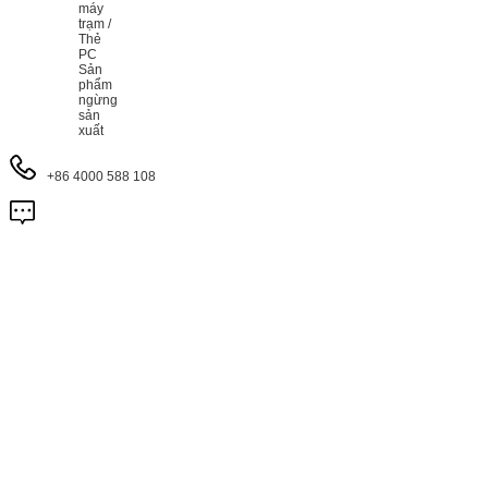
máy
trạm /
Thẻ
PC
Sản
phẩm
ngừng
sản
xuất
+86 4000 588 108