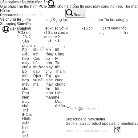
Sản phẩm
Nhận diện hình ảnh
Giải pháp
Thẻ thu hình PCIe dành cho hệ thống thị giác máy công nghiệp. Thẻ mạ
Hỗ trợ
Search
Resources
Về chúng tôi
Hoạt động Marketing
Động lực thị trường sản phẩm
Tin tức công ty
Shopping Center
More Posts
Tính toán làn PCIe: x4 so với x8 so với x16 cho các card mạng tốc độ ca
Tiếng Việt
PCIe x4, x8 hay x16 cho card mạng của bạn? Chúng tôi phân tích chi ti
Jul 28, 2026
Read more
Sản
Hỗ trợ
Giải
Về
phẩm
Trung
pháp
chúng
Bộ
tâm hỗ
Mở
tôi
điều
trợ
rộng
Công
hợp
Câu
bộ
ty
máy
hỏi
nhớ
Tin
chủ AI
thường
Máy
tức
Bộ
gặp
chủ
Tham
điều
Dịch
Thị
gia
hợp
vụ hậu
giác
cùng
máy
mãi
máy
chúng
chủ
An
tôi
Phụ
ninh
Liên
kiện
mạng
hệ
máy
Mua
chủ
ở đâu
info@lr-link.com
Thẻ
IPC &
Nhận
Subscribe to Newsletter
diện
Get the latest product updates, promotions a
hình
ảnh
Thẻ