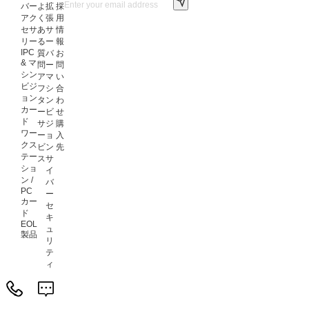
バー
よ
拡
採
アク
く
張
用
セサ
あ
サ
情
リー
る
ー
報
IPC
質
バ
お
& マ
問
ー
問
シン
ア
マ
い
ビジ
フ
シ
合
ョン
タ
ン
わ
カー
ー
ビ
せ
ド
サ
ジ
購
ワー
ー
ョ
入
クス
ビ
ン
先
テー
ス
サ
ショ
イ
ン /
バ
PC
ー
カー
セ
ド
キ
EOL
ュ
製品
リ
テ
ィ