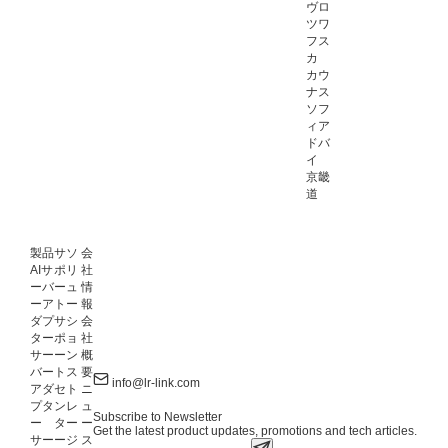
ヴロ
ツワ
フス
カ
カウ
ナス
ソフ
ィア
ドバ
イ
京畿
道
製品
サ
ソ
会
AIサ
ポ
リ
社
ーバ
ー
ュ
情
ーア
ト
ー
報
ダプ
サ
シ
会
ター
ポ
ョ
社
サー
ー
ン
概
バー
ト
ス
要
info@lr-link.com
アダ
セ
ト
ニ
プタ
ン
レ
ュ
Subscribe to Newsletter
ー
タ
ー
ー
Get the latest product updates, promotions and tech articles.
サー
ー
ジ
ス