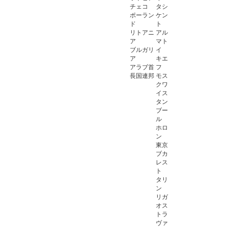
チェコ
タシ
ポーラン
ケン
ド
ト
リトアニ
アル
ア
マト
ブルガリ
イ
ア
キエ
アラブ首
フ
長国連邦
モス
クワ
イス
タン
ブー
ル
ホロ
ン
東京
ブカ
レス
ト
タリ
ン
リガ
オス
トラ
ヴァ