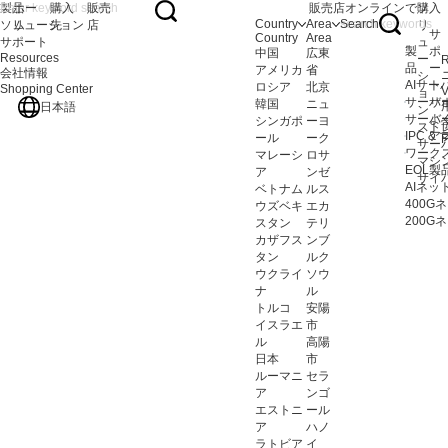
製品
ホー
購入
販売
販売店
オンラインで購入
ソ
Country
Area
Search
ソリューション
ム
先
店
リ
サ
Country
Area
サポート
ュ
製
ポ
中国
広東
Resources
ー
R
品
ー
アメリカ
省
会社情報
シ
AIサ
ト
ロシア
北京
Shopping Center
V
ョ
サーバ
サ
韓国
ニュ
日本語
ン
サーバ
よ
シンガポ
ーヨ
スト
IPC 
ア
ール
ーク
F
サー
ワークス
マレーシ
ロサ
マシ
EOL製
ア
ンゼ
サイ
AIネ
ベトナム
ルス
400
ウズベキ
エカ
200
スタン
テリ
カザフス
ンブ
タン
ルク
ウクライ
ソウ
ナ
ル
トルコ
安陽
イスラエ
市
ル
高陽
日本
市
ルーマニ
セラ
ア
ンゴ
エストニ
ール
ア
ハノ
ラトビア
イ