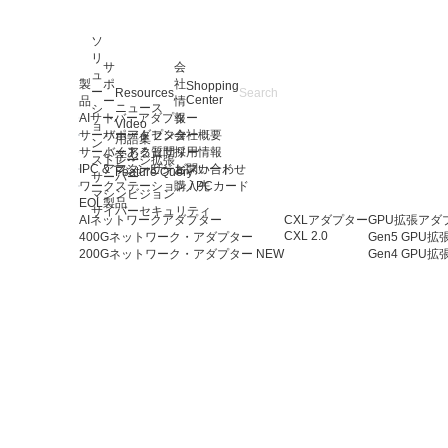
ソ
リ
サ
会
ュ
製
ポ
社
Shopping
ー
Resources
Center
品
ー
情
ニュース
シ
AIサーバーアダプター
ト
報
Video
ョ
サーバーアダプター
サポートセンター
会社概要
用語集
ン
サーバーアクセサリー
よくある質問
採用情報
学ぶ
ストレージ拡張
IPC & マシンビジョンカード
アフターサービス
お問い合わせ
Feature Query
サーバー
ワークステーション / PCカード
購入先
マシンビジョン
EOL製品
サイバーセキュリティ
AIネットワークアダプター
CXLアダプター
GPU拡張アダ
CXL 2.0
400Gネットワーク・アダプター
Gen5 GPU
200Gネットワーク・アダプター
NEW
Gen4 GPU