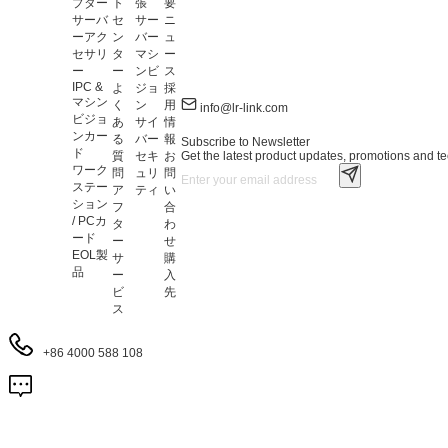
プター
ト
張
要
サーバ
セ
サー
ニ
ーアク
ン
バー
ュ
セサリ
タ
マシ
ー
ー
ー
ンビ
ス
IPC &
よ
ジョ
採
マシン
く
ン
用
info@lr-link.com
ビジョ
あ
サイ
情
ンカー
る
バー
報
Subscribe to Newsletter
ド
Get the latest product updates, promotions and tec
質
セキ
お
ワーク
問
ュリ
問
ステー
ア
ティ
い
ション
フ
合
/ PCカ
タ
わ
ード
ー
せ
EOL製
サ
購
品
ー
入
ビ
先
ス
+86 4000 588 108