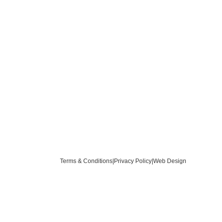
Terms & Conditions
|
Privacy Policy
|
Web Design