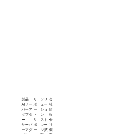
製品
サ
ソリ
会
AIサー
ポ
ュー
社
バーア
ー
ショ
情
ダプタ
ト
ン
報
ー
サ
スト
会
サーバ
ポ
レー
社
ーアダ
ー
ジ拡
概