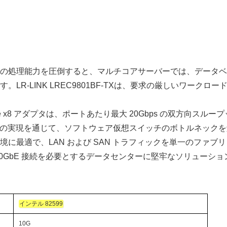
の処理能力を圧倒すると、マルチコアサーバーでは、データベ
R-LINK LREC9801BF-TXは、要求の厳しいワーク
er を搭載したこの PCIe x8 アダプタは、ポートあたり最大 20Gbps
スの実現を通じて、ソフトウェア仮想スイッチのボトルネックを解消
環境に最適で、LAN および SAN トラフィックを単一のファブリ
0GbE 接続を必要とするデータセンターに堅牢なソリューシ
インテル 82599
10G