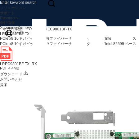
製品
ソリューション
サポート
Resources
会社情報
Shopping Center
ホーム
製品
EOL製品
LREC9801BF-TX -RX
日本語
LREC9801BF-TX -RX
PCIe x8 10ギガビット 単方向ファイバーサーバーアダプター（Intel 82599 ベース
PCIe x8 10ギガビット 単方向ファイバーサーバーアダプター（Intel 82599 ベース
LREC9801BF-TX -RX
PDF 4.4MB
ダウンロード
お問い合わせ
提案