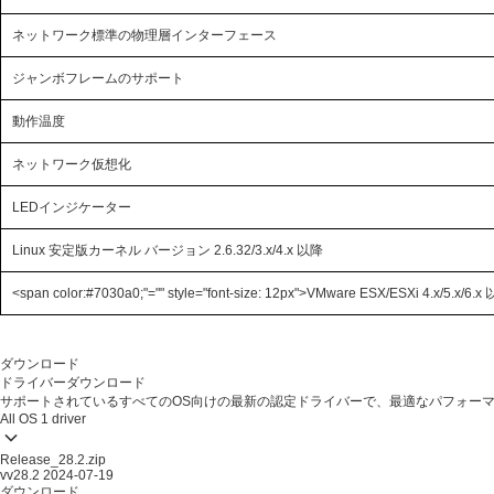
ネットワーク標準の物理層インターフェース
ジャンボフレームのサポート
動作温度
ネットワーク仮想化
LEDインジケーター
Linux 安定版カーネル バージョン 2.6.32/3.x/4.x 以降
<span color:#7030a0;"="" style="font-size: 12px">VMware ESX/ESXi 4.x/5.x/6.x
ダウンロード
ドライバーダウンロード
サポートされているすべてのOS向けの最新の認定ドライバーで、最適なパフォー
All OS
1 driver
Release_28.2.zip
vv28.2
2024-07-19
ダウンロード