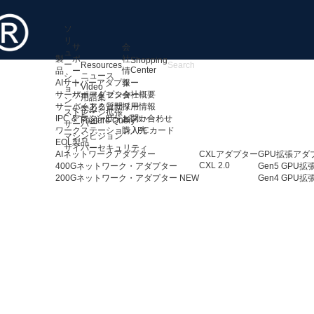
ソ
リ
サ
会
ュ
製
ポ
社
Shopping
ー
Resources
Center
品
ー
情
ニュース
シ
AIサーバーアダプター
ト
報
Video
ョ
サーバーアダプター
サポートセンター
会社概要
用語集
ン
サーバーアクセサリー
よくある質問
採用情報
学ぶ
ストレージ拡張
IPC & マシンビジョンカード
アフターサービス
お問い合わせ
Feature Query
サーバー
ワークステーション / PCカード
購入先
マシンビジョン
EOL製品
サイバーセキュリティ
AIネットワークアダプター
CXLアダプター
GPU拡張アダ
CXL 2.0
400Gネットワーク・アダプター
Gen5 GPU
200Gネットワーク・アダプター
NEW
Gen4 GPU