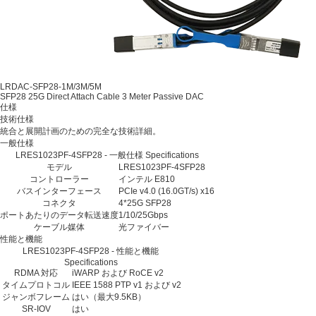
LRDAC-SFP28-1M/3M/5M
SFP28 25G Direct Attach Cable 3 Meter Passive DAC
仕様
技術仕様
統合と展開計画のための完全な技術詳細。
一般仕様
LRES1023PF-4SFP28 - 一般仕様 Specifications
モデル
LRES1023PF-4SFP28
コントローラー
インテル E810
バスインターフェース
PCIe v4.0 (16.0GT/s) x16
コネクタ
4*25G SFP28
ポートあたりのデータ転送速度
1/10/25Gbps
ケーブル媒体
光ファイバー
性能と機能
LRES1023PF-4SFP28 - 性能と機能
Specifications
RDMA 対応
iWARP および RoCE v2
タイムプロトコル
IEEE 1588 PTP v1 および v2
ジャンボフレーム
はい（最大9.5KB）
SR-IOV
はい