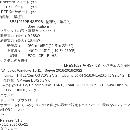
IPsecのオフロード
はい
PXEブート
はい
DPDKのサポート
はい
物理的・環境的
LRES1023PF-4SFP28 - 物理的・環境的
Specifications
ブラケットの高さ
薄型 & フルハイト
消費電力（最小）
9.588W
消費電力（最大）
16.44W
動作温度
0℃ to 105℃ (32 ℉ to 221 ℉)
保存温度
-40℃～115℃（-40℉～239℉）
認証
FCC、CE、RoHS
システムの互換性
LRES1023PF-4SFP28 - システムの互換性 Sp
Windows
Windows 10/11、Server 2016/2019/2022
Linux
RHEL/CentOS 7.6/7.9/8.2、 Ubuntu 16.04.3/18.04.5/20.04.1/22.04.2、
仮想化
VMware ESXi 6.7/7.0
Galaxy Unicorn v10/v10 SP1、FreeBSD 12.2/13.2、ZTE New Fulcrum 
その他の
OS
iKuai ルーター
ダウンロード
ドライバーダウンロード
サポートされているすべてのOS向けの最新の認定ドライバーで、最適なパフォー
All OS
2 drivers
Release_31.1
v31.1
2026-05-21
ダウンロード