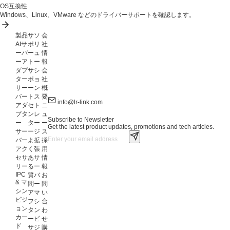
OS互換性
Windows、Linux、VMware などのドライバーサポートを確認します。
製品
サ
ソ
会
AIサ
ポ
リ
社
ーバ
ー
ュ
情
ーア
ト
ー
報
ダプ
サ
シ
会
ター
ポ
ョ
社
サー
ー
ン
概
バー
ト
ス
要
info@lr-link.com
アダ
セ
ト
ニ
プタ
ン
レ
ュ
Subscribe to Newsletter
ー
タ
ー
ー
Get the latest product updates, promotions and tech articles.
サー
ー
ジ
ス
バー
よ
拡
採
アク
く
張
用
セサ
あ
サ
情
リー
る
ー
報
IPC
質
バ
お
& マ
問
ー
問
シン
ア
マ
い
ビジ
フ
シ
合
ョン
タ
ン
わ
カー
ー
ビ
せ
ド
サ
ジ
購