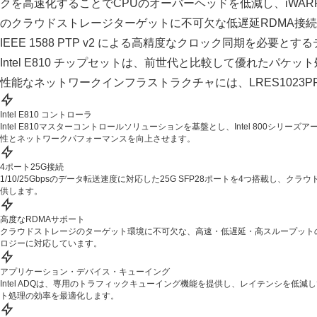
クを高速化することでCPUのオーバーヘッドを低減し、iWARP
のクラウドストレージターゲットに不可欠な低遅延RDMA接
IEEE 1588 PTP v2 による高精度なクロック同期を必要と
Intel E810 チップセットは、前世代と比較して優れたパ
性能なネットワークインフラストラクチャには、LRES1023PF-
Intel E810 コントローラ
Intel E810マスターコントロールソリューションを基盤とし、Intel 800シ
性とネットワークパフォーマンスを向上させます。
4ポート25G接続
1/10/25Gbpsのデータ転送速度に対応した25G SFP28ポートを4つ搭載し
供します。
高度なRDMAサポート
クラウドストレージのターゲット環境に不可欠な、高速・低遅延・高スループットの接続を
ロジーに対応しています。
アプリケーション・デバイス・キューイング
Intel ADQは、専用のトラフィックキューイング機能を提供し、レイテンシを低
ト処理の効率を最適化します。