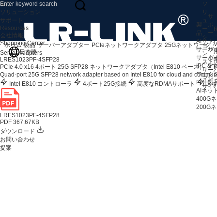
製品
ソ
ソリューション
リ
サ
サポート
ュ
製
ポ
Resources
ー
R
品
ー
会社情報
シ
AIサ
ト
Shopping Center
V
ホーム
製品
サーバーアダプター
PCIeネットワークアダプタ
25Gネットワーク
ョ
サーバ
サ
日本語
Server Adapters
ン
サーバ
よ
LRES1023PF-4SFP28
スト
IPC 
ア
PCIe 4.0 x16 4ポート 25G SFP28 ネットワークアダプタ（Intel E810 ベース）
F
サー
ワークス
Quad-port 25G SFP28 network adapter based on Intel E810 for cloud and communi
マシ
EOL製
Intel E810 コントローラ
4ポート25G接続
高度なRDMAサポート
アプ
サイ
AIネ
400
200
LRES1023PF-4SFP28
PDF 367.67KB
ダウンロード
お問い合わせ
提案