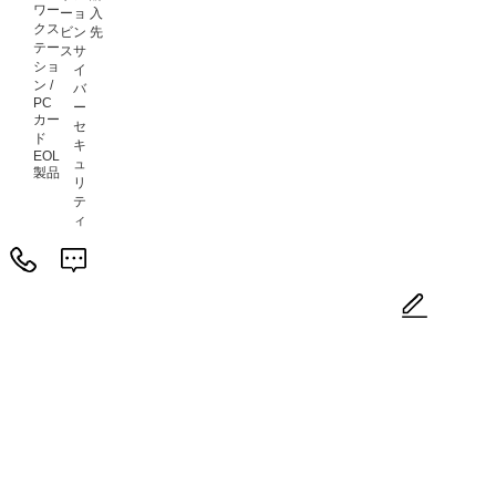
ワー
ー
ョ
入
クス
ビ
ン
先
テー
ス
サ
ショ
イ
ン /
バ
PC
ー
カー
セ
ド
キ
EOL
ュ
製品
リ
テ
ィ