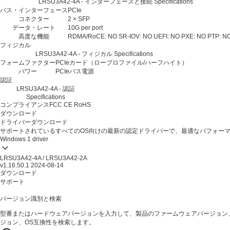
LRSU3A42-4A - インターフェースと接続 Specifications
バス・インターフェース
PCIe
コネクター
2 × SFP
データ・レート
10G per port
高度な機能
RDMA/RoCE: NO
SR-IOV: NO
UEFI: NO
PXE: NO
PTP: N
フィジカル
LRSU3A42-4A - フィジカル Specifications
フォームファクター
PCIeカード（ロープロファイル/ハーフハイト）
パワー
PCIeバス電源
認証
LRSU3A42-4A - 認証
Specifications
コンプライアンス
FCC
CE
RoHS
ダウンロード
ドライバーダウンロード
サポートされているすべてのOS向けの最新の認定ドライバーで、最適なパフォー
Windows
1 driver
LRSU3A42-4A / LRSU3A42-2A
v1.16.50.1
2024-08-14
ダウンロード
サポート
バージョン識別と検索
型番またはハードウェアバージョンを入力して、製品のファームウェアバージョン
ジョン、OS互換性を検索します。