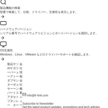
製品機能の検索
型番で検索して、仕様、ドライバー、互換性を表示します。
ハードウェアバージョン
シリアル番号でハードウェアリビジョンとボードバージョンを識別します。
OS互換性
Windows、Linux、VMware などのドライバーサポートを確認します。
製品
サ
ソ
会
AIサ
ポ
リ
社
ーバ
ー
ュ
情
ーア
ト
ー
報
ダプ
サ
シ
会
ター
ポ
ョ
社
サー
ー
ン
概
バー
ト
ス
要
info@lr-link.com
アダ
セ
ト
ニ
プタ
ン
レ
ュ
Subscribe to Newsletter
ー
タ
ー
ー
Get the latest product updates, promotions and tech articles.