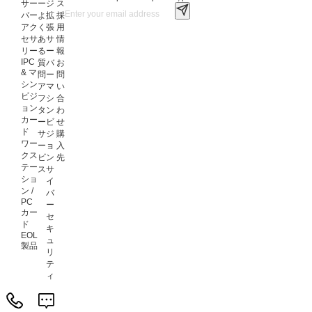
サー
ー
ジ
ス
バー
よ
拡
採
アク
く
張
用
セサ
あ
サ
情
リー
る
ー
報
IPC
質
バ
お
& マ
問
ー
問
シン
ア
マ
い
ビジ
フ
シ
合
ョン
タ
ン
わ
カー
ー
ビ
せ
ド
サ
ジ
購
ワー
ー
ョ
入
クス
ビ
ン
先
テー
ス
サ
ショ
イ
ン /
バ
PC
ー
カー
セ
ド
キ
EOL
ュ
製品
リ
テ
ィ