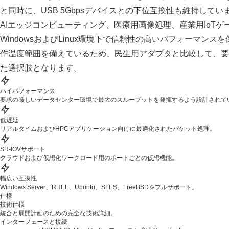
と同時に、USB 5Gbpsデバイスとの下位互換性も維持してい
AIエッジコンピューティング、医療用画像処理、産業用IoT
WindowsおよびLinux環境下で信頼性の高いパフォーマン
作温度範囲を備えているため、民生用アダプタと比較して、要
た選択肢となります。
ハイパフォーマンス
要求の厳しいデータセンター環境で最大のスループットを発揮するよう設計されて
低遅延
リアルタイムおよびHPCアプリケーション向けに最適化されたパケット処理。
SR-IOVサポート
クラウドおよび仮想化ワークロード用のポートごとの仮想機能。
幅広い互換性
Windows Server、RHEL、Ubuntu、SLES、FreeBSDをフルサポート。
仕様
技術仕様
統合と展開計画のための完全な技術詳細。
インターフェースと接続