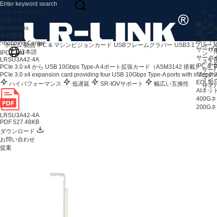
製品
ソ
ソリューション
リ
サ
サポート
ュ
製
ポ
Resources
ー
R
品
ー
会社情報
シ
AIサ
ト
Shopping Center
V
ホーム
製品
IPC & マシンビジョンカード
USBフレームグラバー
USB3.1フレ
ョ
サーバ
サ
日本語
IPC Card
ン
サーバ
よ
LRSU3A42-4A
スト
IPC 
ア
PCIe 3.0 x4 から USB 10Gbps Type-A 4ポート拡張カード（ASM3142 搭載）
F
サー
ワークス
PCIe 3.0 x4 expansion card providing four USB 10Gbps Type-A ports with independen
マシ
EOL製
ハイパフォーマンス
低遅延
SR-IOVサポート
幅広い互換性
サイ
AIネ
400
200
LRSU3A42-4A
PDF 527.48KB
ダウンロード
お問い合わせ
提案