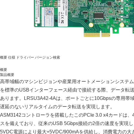
概要
仕様
ドライバー
バージョン検索
概要
製品概要
高帯域幅のマシンビジョンや産業用オートメーションシステム
を標準のUSBインターフェース経由で接続する際、データ転
あります。LRSU3A42-4Aは、ポートごとに10Gbpsの専
遅延のないリアルタイムのデータ転送を実現します。
ASM3142コントローラを搭載したこのPCIe 3.0 x4カードは、4
スを備えており、従来のUSB 5Gbps接続の2倍の速度を実
5VDC電源により最大+5VDC/900mAを供給し、消費電力