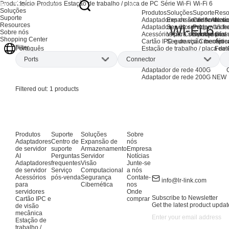
Produtos
Início
Produtos
Estação de trabalho / placa de PC
Série Wi-Fi
Wi-Fi 6
Soluções
Produtos
Soluções
Suporte
Reso
Suporte
Adaptadores de servidor AI
Expansão de Armaze
Centro de su
Notíc
Resources
Wi-Fi 6
Adaptadores de servidor
Servidor
Perguntas fr
Vide
Sobre nós
Acessórios para servidores
Visão Computacional
Serviço pós
Glos
Shopping Center
Cartão IPC e de visão mecânic
Segurança Cibernétic
Apre
Filter
Estação de trabalho / placa de
Feat
Português
Produtos EOL
Ports
Connector
Adaptadores de rede AI
Adaptador de rede 400G
Adaptador de rede 200G
NEW
Filtered out:
1
products
Produtos
Suporte
Soluções
Sobre
Adaptadores
Centro de
Expansão de
nós
de servidor
suporte
Armazenamento
Empresa
AI
Perguntas
Servidor
Notícias
Adaptadores
frequentes
Visão
Junte-se
de servidor
Serviço
Computacional
a nós
Acessórios
pós-venda
Segurança
Contate-
info@lr-link.com
para
Cibernética
nos
servidores
Onde
Subscribe to Newsletter
Cartão IPC e
comprar
Get the latest product updat
de visão
mecânica
Estação de
trabalho /