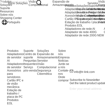
Produtos
Visão
Expansão de
Visã
Início
Soluções
Servidor
Soluções
Computacional
Armazenamento
Comp
Produtos
Soluções
Suporte
Reso
Suporte
Adaptadores de servidor AI
Expansão de Armaze
Centro de su
Notíc
Resources
Adaptadores de servidor
Servidor
Perguntas fr
Vide
Sobre nós
Acessórios para servidores
Visão Computacional
Serviço pós
Glos
Shopping Center
Cartão IPC e de visão mecânic
Segurança Cibernétic
Apre
Estação de trabalho / placa de
Feat
Português
Produtos EOL
Adaptadores de rede AI
Adaptador de rede 400G
Adaptador de rede 200G
NEW
Produtos
Suporte
Soluções
Sobre
Adaptadores
Centro de
Expansão de
nós
de servidor
suporte
Armazenamento
Empresa
AI
Perguntas
Servidor
Notícias
Adaptadores
frequentes
Visão
Junte-se
de servidor
Serviço
Computacional
a nós
Acessórios
pós-venda
Segurança
Contate-
info@lr-link.com
para
Cibernética
nos
servidores
Onde
Subscribe to Newsletter
Cartão IPC e
comprar
Get the latest product updat
de visão
mecânica
Estação de
trabalho /
placa de PC
Produtos
EOL