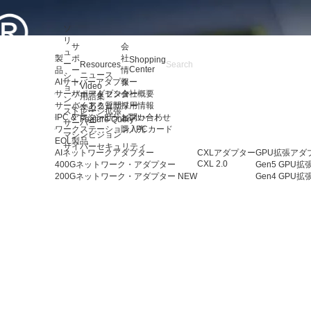
ソ
リ
サ
会
ュ
製
ポ
社
Shopping
ー
Resources
Center
品
ー
情
ニュース
シ
AIサーバーアダプター
ト
報
Video
ョ
サーバーアダプター
サポートセンター
会社概要
用語集
ン
サーバーアクセサリー
よくある質問
採用情報
学ぶ
ストレージ拡張
IPC & マシンビジョンカード
アフターサービス
お問い合わせ
Feature Query
サーバー
ワークステーション / PCカード
購入先
マシンビジョン
EOL製品
サイバーセキュリティ
AIネットワークアダプター
CXLアダプター
GPU拡張アダ
CXL 2.0
400Gネットワーク・アダプター
Gen5 GPU
200Gネットワーク・アダプター
NEW
Gen4 GPU