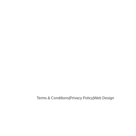
Terms & Conditions
|
Privacy Policy
|
Web Design