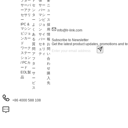
プター
ト
張
要
サーバ
セ
サー
ニ
ーアク
ン
バー
ュ
セサリ
タ
マシ
ー
ー
ー
ンビ
ス
IPC &
よ
ジョ
採
マシン
く
ン
用
info@lr-link.com
ビジョ
あ
サイ
情
ンカー
る
バー
報
Subscribe to Newsletter
ド
Get the latest product updates, promotions and tec
質
セキ
お
ワーク
問
ュリ
問
ステー
ア
ティ
い
ション
フ
合
/ PCカ
タ
わ
ード
ー
せ
EOL製
サ
購
品
ー
入
ビ
先
ス
+86 4000 588 108