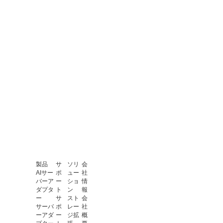
製品
サ
ソリ
会
AIサー
ポ
ュー
社
バーア
ー
ショ
情
ダプタ
ト
ン
報
ー
サ
スト
会
サーバ
ポ
レー
社
ーアダ
ー
ジ拡
概