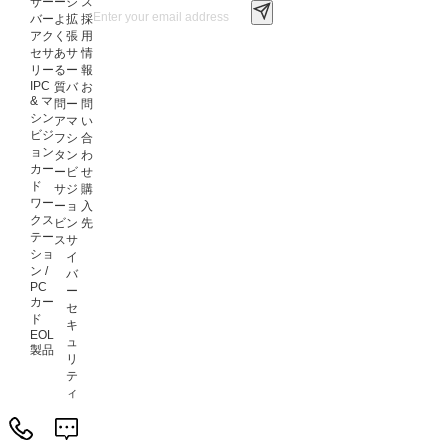
サー
ー
ジ
ス
バー
よ
拡
採
アク
く
張
用
セサ
あ
サ
情
リー
る
ー
報
IPC
質
バ
お
& マ
問
ー
問
シン
ア
マ
い
ビジ
フ
シ
合
ョン
タ
ン
わ
カー
ー
ビ
せ
ド
サ
ジ
購
ワー
ー
ョ
入
クス
ビ
ン
先
テー
ス
サ
ショ
イ
ン /
バ
PC
ー
カー
セ
ド
キ
EOL
ュ
製品
リ
テ
ィ