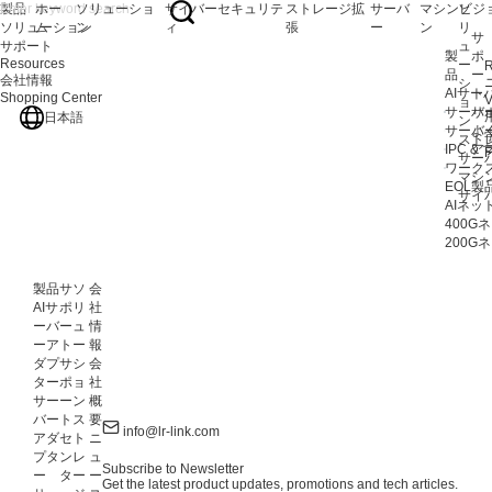
製品
ホー
ソリューショ
サイバーセキュリテ
ストレージ拡
サーバ
マシンビジ
ソ
ソリューション
ム
ン
ィ
張
ー
ン
リ
サ
サポート
ュ
製
ポ
Resources
ー
R
品
ー
会社情報
シ
AIサ
ト
Shopping Center
V
ョ
サーバ
サ
日本語
ン
サーバ
よ
スト
IPC 
ア
F
サー
ワークス
マシ
EOL製
サイ
AIネ
400
200
製品
サ
ソ
会
AIサ
ポ
リ
社
ーバ
ー
ュ
情
ーア
ト
ー
報
ダプ
サ
シ
会
ター
ポ
ョ
社
サー
ー
ン
概
バー
ト
ス
要
info@lr-link.com
アダ
セ
ト
ニ
プタ
ン
レ
ュ
Subscribe to Newsletter
ー
タ
ー
ー
Get the latest product updates, promotions and tech articles.