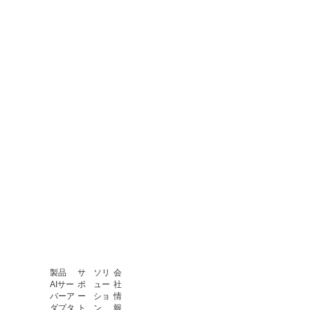
製品
サ
ソリ
会
AIサー
ポ
ュー
社
バーア
ー
ショ
情
ダプタ
ト
ン
報