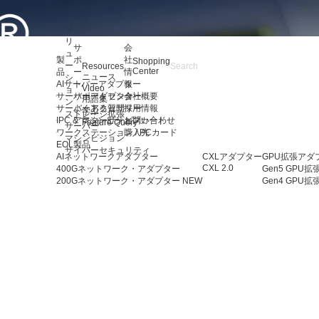
ソ
リ
サ
会
ュ
製
ポ
社
Shopping
ー
Resources
Center
品
ー
情
ニュース
シ
AIサーバーアダプター
ト
報
Video
ョ
サーバーアダプター
サポートセンター
会社概要
用語集
ン
サーバーアクセサリー
よくある質問
採用情報
学ぶ
ストレージ拡張
IPC & マシンビジョンカード
アフターサービス
お問い合わせ
Feature Query
サーバー
ワークステーション / PCカード
購入先
マシンビジョン
EOL製品
サイバーセキュリティ
AIネットワークアダプター
CXLアダプター
GPU拡張アダ
CXL 2.0
400Gネットワーク・アダプター
Gen5 GPU
200Gネットワーク・アダプター
NEW
Gen4 GPU