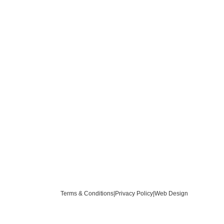
Terms & Conditions
|
Privacy Policy
|
Web Design