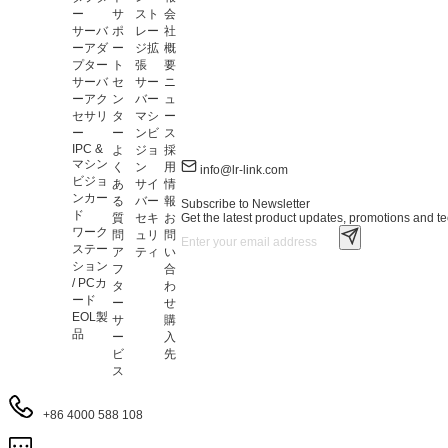
ー
サ
スト
会
サーバ
ポ
レー
社
ーアダ
ー
ジ拡
概
プター
ト
張
要
サーバ
セ
サー
ニ
ーアク
ン
バー
ュ
セサリ
タ
マシ
ー
ー
ー
ンビ
ス
IPC &
よ
ジョ
採
マシン
く
ン
用
info@lr-link.com
ビジョ
あ
サイ
情
ンカー
る
バー
報
Subscribe to Newsletter
ド
Get the latest product updates, promotions and tec
質
セキ
お
ワーク
問
ュリ
問
ステー
ア
ティ
い
ション
フ
合
/ PCカ
タ
わ
ード
ー
せ
EOL製
サ
購
品
ー
入
ビ
先
ス
+86 4000 588 108