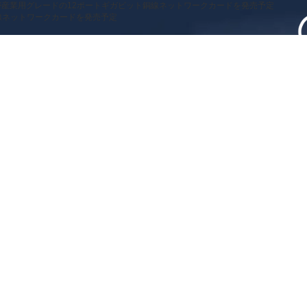
NKが産業用グレードの12ポートギガビット銅線ネットワークカードを発売予定
銅線ネットワークカードを発売予定