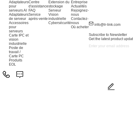
Adaptateurs
Centre
Extension du
Entreprise
pour
d'assistance
stockage
Actualités
serveurs AI
FAQ
Serveur
Rejoignez-
Adaptateurs
Service
Vision
nous
de serveur
après-vente
industrielle
Contactez-
Accessoires
Cybersécurité
nous
info@lr-link.com
pour
Où acheter
serveurs
Subscribe to Newsletter
Carte IPC et
Get the latest product updat
vision
industrielle
Poste de
travail /
Carte PC
Produits
EOL