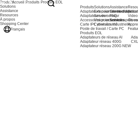
Produits
Accueil
Produits
Produits EOL
Solutions
Produits
Solutions
Assistance
Resou
Assistance
Adaptateurs pour serveurs AI
Extension du stockage
Centre d'assista
Actual
Resources
Adaptateurs de serveur
Serveur
FAQ
Video
À propos
Accessoires pour serveurs
Vision industrielle
Service après-ve
Gloss
Shopping Center
Carte IPC et vision industrielle
Cybersécurité
Appre
Poste de travail / Carte PC
Featu
Français
Produits EOL
Adaptateurs de réseau AI
Ada
Adaptateur réseau 400G
CXL
Adaptateur réseau 200G
NEW