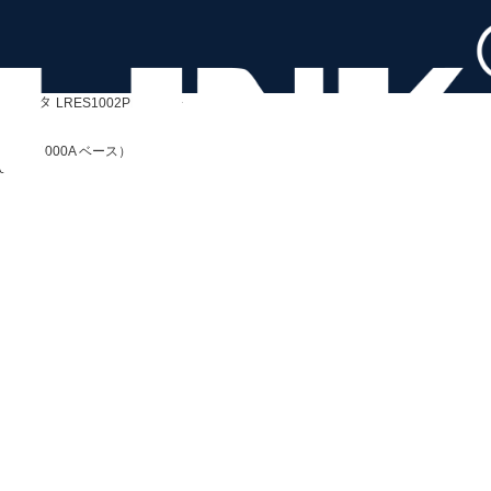
・アダプタ
LRES1002PF-2SFP+
ft SP1000A ベース）
cure data centers.