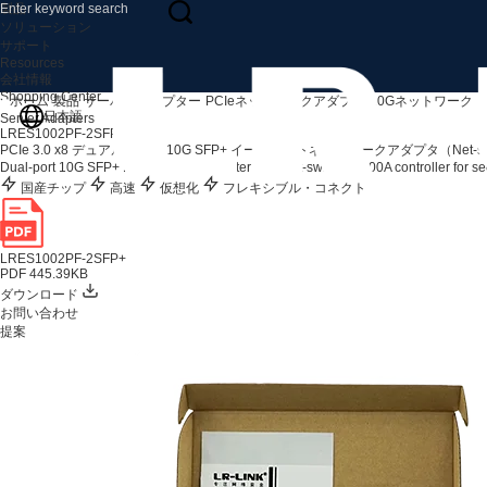
製品
ソリューション
サポート
Resources
会社情報
Shopping Center
ホーム
製品
サーバーアダプター
PCIeネットワークアダプタ
10Gネットワーク
日本語
Server Adapters
LRES1002PF-2SFP+
PCIe 3.0 x8 デュアルポート 10G SFP+ イーサネットネットワークアダプタ（Net-swi
Dual-port 10G SFP+ PCIe network adapter with Net-swift SP1000A controller for se
国産チップ
高速
仮想化
フレキシブル・コネクト
LRES1002PF-2SFP+
PDF 445.39KB
ダウンロード
お問い合わせ
提案