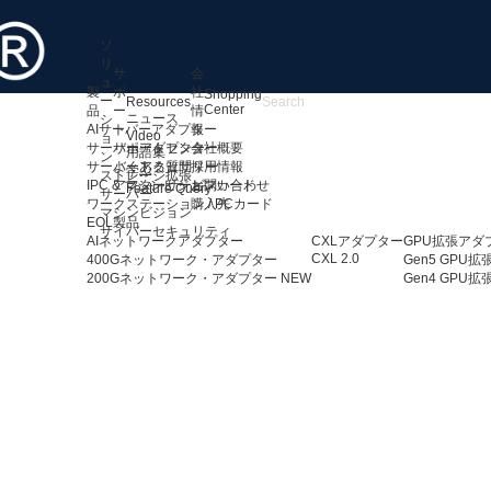
ソ
リ
サ
会
ュ
製
ポ
社
Shopping
ー
Resources
Center
品
ー
情
ニュース
シ
AIサーバーアダプター
ト
報
Video
ョ
サーバーアダプター
サポートセンター
会社概要
用語集
ン
サーバーアクセサリー
よくある質問
採用情報
学ぶ
ストレージ拡張
IPC & マシンビジョンカード
アフターサービス
お問い合わせ
Feature Query
サーバー
ワークステーション / PCカード
購入先
マシンビジョン
EOL製品
サイバーセキュリティ
AIネットワークアダプター
CXLアダプター
GPU拡張アダ
CXL 2.0
400Gネットワーク・アダプター
Gen5 GPU
200Gネットワーク・アダプター
NEW
Gen4 GPU