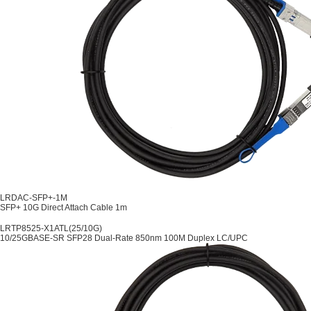
LRDAC-SFP+-1M
SFP+ 10G Direct Attach Cable 1m
LRTP8525-X1ATL(25/10G)
10/25GBASE-SR SFP28 Dual-Rate 850nm 100M Duplex LC/UPC