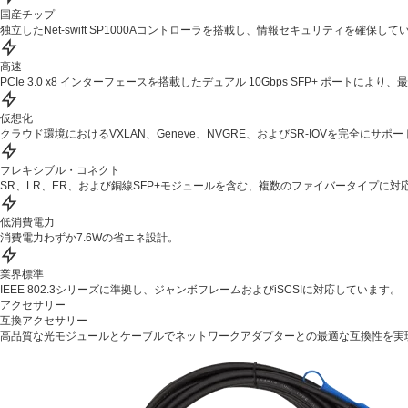
国産チップ
独立したNet-swift SP1000Aコントローラを搭載し、情報セキュリティを確保して
高速
PCIe 3.0 x8 インターフェースを搭載したデュアル 10Gbps SFP+ ポートに
仮想化
クラウド環境におけるVXLAN、Geneve、NVGRE、およびSR-IOVを完全にサポ
フレキシブル・コネクト
SR、LR、ER、および銅線SFP+モジュールを含む、複数のファイバータイプに対
低消費電力
消費電力わずか7.6Wの省エネ設計。
業界標準
IEEE 802.3シリーズに準拠し、ジャンボフレームおよびiSCSIに対応しています。
アクセサリー
互換アクセサリー
高品質な光モジュールとケーブルでネットワークアダプターとの最適な互換性を実