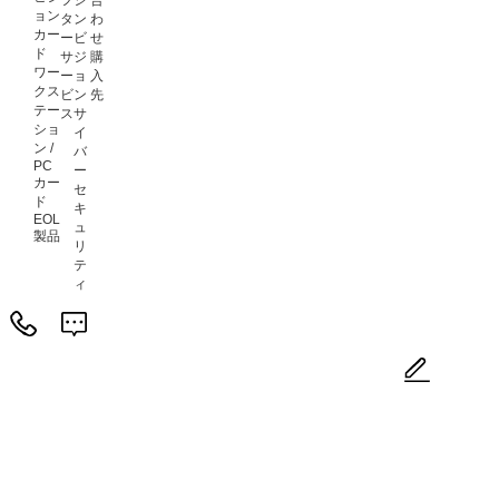
フ
シ
合
ョン
タ
ン
わ
カー
ー
ビ
せ
ド
サ
ジ
購
ワー
ー
ョ
入
クス
ビ
ン
先
テー
ス
サ
ショ
イ
ン /
バ
PC
ー
カー
セ
ド
キ
EOL
ュ
製品
リ
テ
ィ