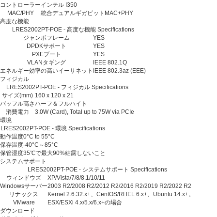
コントローラー
インテル I350
MAC/PHY
統合デュアルギガビットMAC+PHY
高度な機能
LRES2002PT-POE - 高度な機能 Specifications
ジャンボフレーム
YES
DPDKサポート
YES
PXEブート
YES
VLANタギング
IEEE 802.1Q
エネルギー効率の高いイーサネット
IEEE 802.3az (EEE)
フィジカル
LRES2002PT-POE - フィジカル Specifications
サイズ(mm)
160 x 120 x 21
バッフル高さ
ハーフ＆フルハイト
消費電力
3.0W (Card), Total up to 75W via PCIe
環境
LRES2002PT-POE - 環境 Specifications
動作温度
0°C to 55°C
保存温度
-40°C～85°C
保管湿度
35℃で最大90%結露しないこと
システムサポート
LRES2002PT-POE - システムサポート Specifications
ウィンドウズ
XP/Vista/7/8/8.1/10/11
Windowsサーバー
2003 R2/2008 R2/2012 R2/2016 R2/2019 R2/2022 R2
リナックス
Kernel 2.6.32.x+、CentOS/RHEL 6.x+、Ubuntu 14.x+。
VMware
ESX/ESXi 4.x/5.x/6.x+の場合
ダウンロード