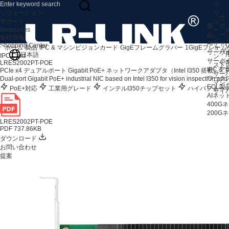
製品
ソ
ソリューション
リ
サ
サポート
ュ
製
ポ
Resources
ー
R
品
ー
会社情報
シ
AIサ
ト
Shopping Center
V
ホーム
製品
IPC & マシンビジョンカード
GigEフレームグラバー
1GigEフレー
ョ
サーバ
サ
日本語
IPC Card
ン
サーバ
よ
LRES2002PT-POE
スト
IPC 
ア
PCIe x4 デュアルポート Gigabit PoE+ ネットワークアダプタ（Intel I350 搭載）
F
サー
ワークス
Dual-port Gigabit PoE+ industrial NIC based on Intel I350 for vision inspection and 
マシ
EOL製
PoE+対応
工業用グレード
インテルI350チップセット
ハイパフォー
サイ
AIネ
400
200
LRES2002PT-POE
PDF 737.86KB
ダウンロード
お問い合わせ
提案