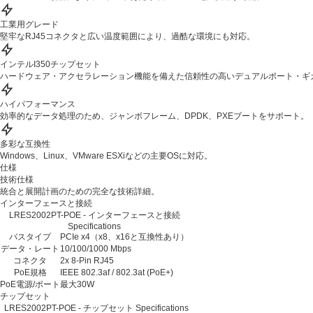
工業用グレード
堅牢なRJ45コネクタと広い温度範囲により、過酷な環境にも対応。
インテルI350チップセット
ハードウェア・アクセラレーション機能を備えた信頼性の高いデュアルポート・ギ
ハイパフォーマンス
効率的なデータ処理のため、ジャンボフレーム、DPDK、PXEブートをサポート。
多彩な互換性
Windows、Linux、VMware ESXiなどの主要OSに対応。
仕様
技術仕様
統合と展開計画のための完全な技術詳細。
インターフェースと接続
LRES2002PT-POE - インターフェースと接続
Specifications
バスタイプ
PCIe x4（x8、x16と互換性あり）
データ・レート
10/100/1000 Mbps
コネクタ
2x 8-Pin RJ45
PoE規格
IEEE 802.3af / 802.3at (PoE+)
PoE電源/ポート
最大30W
チップセット
LRES2002PT-POE - チップセット Specifications