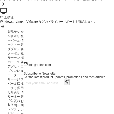
OS互換性
Windows、Linux、VMware などのドライバーサポートを確認します。
製品
サ
ソ
会
AIサ
ポ
リ
社
ーバ
ー
ュ
情
ーア
ト
ー
報
ダプ
サ
シ
会
ター
ポ
ョ
社
サー
ー
ン
概
バー
ト
ス
要
info@lr-link.com
アダ
セ
ト
ニ
プタ
ン
レ
ュ
Subscribe to Newsletter
ー
タ
ー
ー
Get the latest product updates, promotions and tech articles.
サー
ー
ジ
ス
バー
よ
拡
採
アク
く
張
用
セサ
あ
サ
情
リー
る
ー
報
IPC
質
バ
お
& マ
問
ー
問
シン
ア
マ
い
ビジ