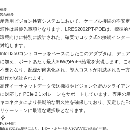
概要
製品概要
産業用ビジョン検査システムにおいて、ケーブル接続の不安定
頼性は最優先事項となります。LRES2002PT-POEは、標
環境向けに特別に設計された、確実でロック式の接続インター
対処します。
Intel I350コントローラをベースにしたこのアダプタは、
に加え、ポートあたり最大30WのPoE+給電を実現します。
不要となり、配線が簡素化され、導入コストが削減される一方
動作が保証されます。
高速イーサネットデータ伝送機器やビジョン分野のクライアント
に対応したPCIe 2.1 x4レーンをサポートしています。専用
キコネクタにより長期的な耐久性を確保しており、安定したP
リケーションに最適な選択肢となります。
PoE+対応
IEEE 802.3at規格により、1ポートあたり最大30Wの電力供給が可能。