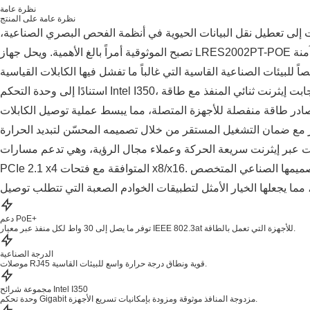
نظرة عامة
نظرة عامة على المنتج
ت إلى تعطيل نقل البيانات الحيوية في أنظمة الفحص البصري الصناعية،
تصبح الموثوقية أمراً بالغ الأهمية. ويحل جهاز LRES2002PT-POE هذه المشكلة من خلال توفير واجهة توصيل آمنة
استنادًا إلى وحدة التحكم Intel I350، يوفر هذا المحول أداء شبكة جيجابت إيثرنت ثنائي المنفذ مع طاقة PoE+ تصل إلى
مصادر طاقة منفصلة للأجهزة المتصلة، مما يبسط عملية توصيل الكابلات
انات عبر إيثرنت سريعة الحركة وعملاء مجال الرؤية، وهي تدعم مسارات
PCIe 2.1 x4 المتوافقة مع فتحات x8/x16. يضمن تصميمها الصناعي المتخصص RJ45 وموصلاتها الذهبية السميكة
دعم PoE+
توفر ما يصل إلى 30 واط لكل منفذ عبر معيار IEEE 802.3at للأجهزة التي تعمل بالطاقة.
الدرجة الصناعية
موصلات RJ45 قوية ونطاق درجة حرارة واسع للبيئات القاسية.
مجموعة شرائح Intel I350
وحدة تحكم Gigabit مزدوجة المنافذ موثوقة ومزودة بإمكانيات تسريع الأجهزة.