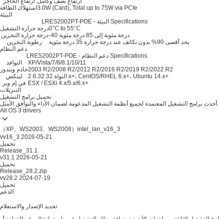
ارتفاع نصف وكامل
ارتفاع الحاجز
3.0W (Card), Total up to 75W via PCIe
استهلاك الطاقة
البيئة
LRES2002PT-POE - البيئة Specifications
0°C to 55°C
درجة حرارة التشغيل
-40 درجة مئوية إلى 85 درجة مئوية
درجة حرارة التخزين
بحد أقصى 90% بدون تكاثف عند درجة حرارة 35 درجة مئوية
رطوبة التخزين
دعم النظام
LRES2002PT-POE - دعم النظام Specifications
XP/Vista/7/8/8.1/10/11
النوافذ
2003 R2/2008 R2/2012 R2/2016 R2/2019 R2/2022 R2
خادم ويندوز
النواة 2.6.32.32.x+، CentOS/RHEL 6.x+، Ubuntu 14.x+
لينكس
ESX / ESXi 4.x/5.x/6.x+
في إم وير
التنزيلات
تحميل برامج التشغيل
أحدث برامج التشغيل المعتمدة لجميع أنظمة التشغيل المدعومة لضمان الأداء والتوافق الأمثل.
All OS
3 drivers
（XP、WS2003、WS2008）intel_lan_v16_3
vv16_3
2026-05-21
تحميل
Release_31.1
v31.1
2026-05-21
تحميل
Release_28.2.zip
vv28.2
2024-07-19
تحميل
الدعم
تحديد الإصدار والاستعلام