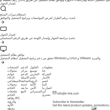
ج التشغيل الثابتة ومراجعات الأجهزة وتوافق نظام التشغيل عن طريق إدخال رقم القطعة أو
إصدار الجهاز.
استعلام ميزات المنتج
ابحث برقم الطراز لعرض المواصفات وبرامج التشغيل والتوافق.
إصدار الجهاز
تحديد مراجعة الجهاز وإصدار اللوحة عن طريق الرقم التسلسلي.
توافق نظام التشغيل
تحقق من دعم برامج التشغيل لنظام التشغيل Windows و Linux و VMware والمزيد.
معلومات
الحلول
الدعم
المنتجات
عنا
توسيع
مركز
محولات
الشركة
التخزين
الدعم
خوادم
الأخبار
خادم
الأسئلة
الذكاء
انضم
الرؤية
الشائعة
الاصطناعي
إلينا
الآلية
خدمة
محولات
اتصل بنا
الأمن
ما بعد
الخادم
أين
السيبراني
البيع
ملحقات
info@lr-link.com
تشتري
الخادم
بطاقة IPC
والرؤية
Subscribe to Newsletter
الآلية
Get the latest product updates, promotions a
محطة