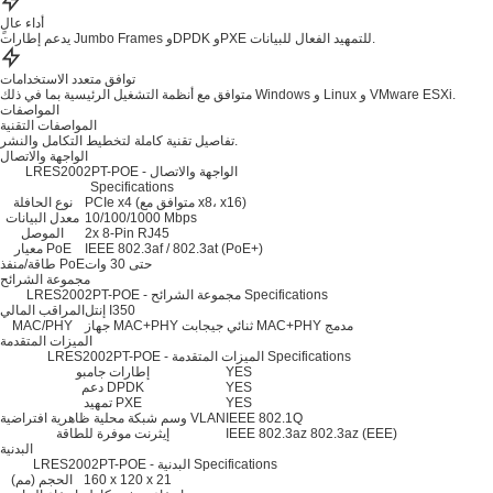
أداء عالٍ
يدعم إطارات Jumbo Frames وDPDK وPXE للتمهيد الفعال للبيانات.
توافق متعدد الاستخدامات
متوافق مع أنظمة التشغيل الرئيسية بما في ذلك Windows و Linux و VMware ESXi.
المواصفات
المواصفات التقنية
تفاصيل تقنية كاملة لتخطيط التكامل والنشر.
الواجهة والاتصال
LRES2002PT-POE - الواجهة والاتصال
Specifications
PCIe x4 (متوافق مع x8، x16)
نوع الحافلة
10/100/1000 Mbps
معدل البيانات
2x 8-Pin RJ45
الموصل
IEEE 802.3af / 802.3at (PoE+)
معيار PoE
حتى 30 وات
طاقة/منفذ PoE
مجموعة الشرائح
LRES2002PT-POE - مجموعة الشرائح Specifications
إنتل I350
المراقب المالي
جهاز MAC+PHY ثنائي جيجابت MAC+PHY مدمج
MAC/PHY
الميزات المتقدمة
LRES2002PT-POE - الميزات المتقدمة Specifications
YES
إطارات جامبو
YES
دعم DPDK
YES
تمهيد PXE
IEEE 802.1Q
وسم شبكة محلية ظاهرية افتراضية VLAN
IEEE 802.3az 802.3az (EEE)
إيثرنت موفرة للطاقة
البدنية
LRES2002PT-POE - البدنية Specifications
160 x 120 x 21
الحجم (مم)