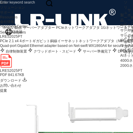
製品
ソ
ソリューション
リ
サ
サポート
ュ
製
ポ
Resources
ー
R
品
ー
会社情報
シ
AIサ
ト
Shopping Center
V
ホーム
製品
サーバーアダプター
PCIeネットワークアダプタ
1Gネットワークア
ョ
サーバ
サ
日本語
Server Adapters
ン
サーバ
よ
LRES2025PT
スト
IPC 
ア
PCIe 2.1 x4 4ポートギガビット銅線イーサネットネットワークアダプタ（Net-swift 
F
サー
ワークス
Quad-port Gigabit Ethernet adapter based on Net-swift WX1860A4 for secure server
マシ
EOL製
自律制御装置
クワッドポート・スピード
サーバー準備完了
DPDKサ
サイ
AIネ
400
200
LRES2025PT
PDF 841.67KB
ダウンロード
お問い合わせ
提案