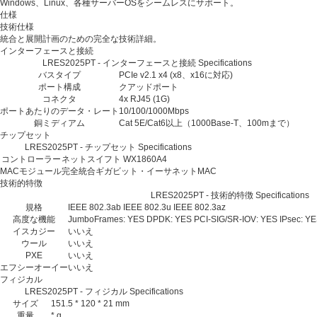
Windows、Linux、各種サーバーOSをシームレスにサポート。
仕様
技術仕様
統合と展開計画のための完全な技術詳細。
インターフェースと接続
LRES2025PT - インターフェースと接続 Specifications
バスタイプ
PCIe v2.1 x4 (x8、x16に対応)
ポート構成
クアッドポート
コネクタ
4x RJ45 (1G)
ポートあたりのデータ・レート
10/100/1000Mbps
銅ミディアム
Cat 5E/Cat6以上（1000Base-T、100mまで）
チップセット
LRES2025PT - チップセット Specifications
コントローラー
ネットスイフト WX1860A4
MACモジュール
完全統合ギガビット・イーサネットMAC
技術的特徴
LRES2025PT - 技術的特徴 Specifications
規格
IEEE 802.3ab
IEEE 802.3u
IEEE 802.3az
高度な機能
JumboFrames: YES
DPDK: YES
PCI-SIG/SR-IOV: YES
IPsec: Y
イスカジー
いいえ
ウール
いいえ
PXE
いいえ
エフシーオーイー
いいえ
フィジカル
LRES2025PT - フィジカル Specifications
サイズ
151.5 * 120 * 21 mm
重量
* g