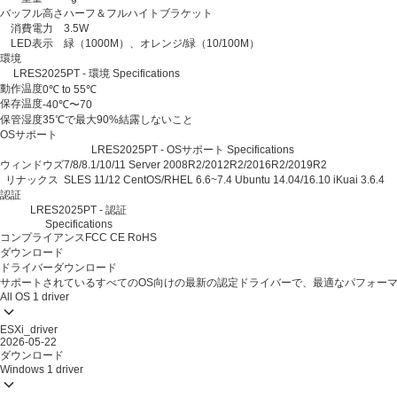
バッフル高さ
ハーフ＆フルハイトブラケット
消費電力
3.5W
LED表示
緑（1000M）、オレンジ/緑（10/100M）
環境
LRES2025PT - 環境 Specifications
動作温度
0℃ to 55℃
保存温度
-40℃〜70
保管湿度
35℃で最大90%結露しないこと
OSサポート
LRES2025PT - OSサポート Specifications
ウィンドウズ
7/8/8.1/10/11
Server 2008R2/2012R2/2016R2/2019R2
リナックス
SLES 11/12
CentOS/RHEL 6.6~7.4
Ubuntu 14.04/16.10
iKuai 3.6.4
認証
LRES2025PT - 認証
Specifications
コンプライアンス
FCC
CE
RoHS
ダウンロード
ドライバーダウンロード
サポートされているすべてのOS向けの最新の認定ドライバーで、最適なパフォー
All OS
1 driver
ESXi_driver
2026-05-22
ダウンロード
Windows
1 driver