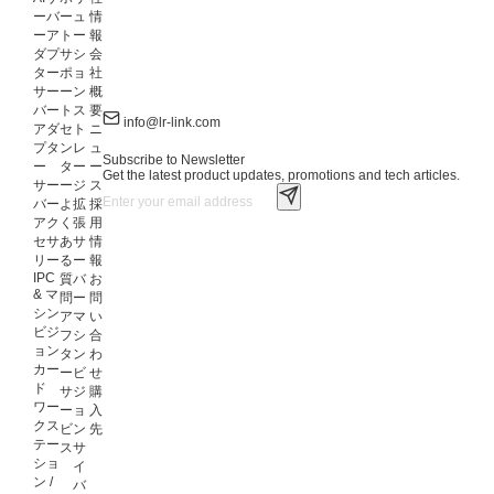
ーバ
ー
ュ
情
ーア
ト
ー
報
ダプ
サ
シ
会
ター
ポ
ョ
社
サー
ー
ン
概
バー
ト
ス
要
info@lr-link.com
アダ
セ
ト
ニ
プタ
ン
レ
ュ
Subscribe to Newsletter
ー
タ
ー
ー
Get the latest product updates, promotions and tech articles.
サー
ー
ジ
ス
バー
よ
拡
採
アク
く
張
用
セサ
あ
サ
情
リー
る
ー
報
IPC
質
バ
お
& マ
問
ー
問
シン
ア
マ
い
ビジ
フ
シ
合
ョン
タ
ン
わ
カー
ー
ビ
せ
ド
サ
ジ
購
ワー
ー
ョ
入
クス
ビ
ン
先
テー
ス
サ
ショ
イ
ン /
バ