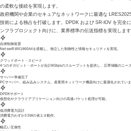
の柔軟な接続を実現します。
政府機関や企業のセキュアなネットワークに最適な LRES202
技術による独占を打破します。DPDK および SR-IOV を
ンフラプロジェクト向けに、業界標準の伝送指標を実現します
自律制御装置
Net-swift WX1860A4を搭載し、独立した制御性と情報セキュリティを実現。
クワッドポート・スピード
4つのギガビット・ポートが合計8Gbpsのスループットを提供し、広帯域幅のニー
サーバー準備完了
PCサーバー、組み込みシステム、産業用ネットワーク機器向けに最適化されてい
DPDKサポート
仮想化やクラウドアプリケーション向けの高速パケット処理が可能。
低消費電力設計
消費電力わずか3.5Wの省エネ動作。
幅広い互換性