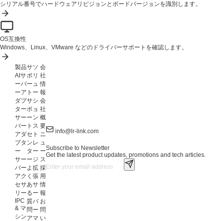
シリアル番号でハードウェアリビジョンとボードバージョンを識別します。
OS互換性
Windows、Linux、VMware などのドライバーサポートを確認します。
製品
サ
ソ
会
AIサ
ポ
リ
社
ーバ
ー
ュ
情
ーア
ト
ー
報
ダプ
サ
シ
会
ター
ポ
ョ
社
サー
ー
ン
概
バー
ト
ス
要
info@lr-link.com
アダ
セ
ト
ニ
プタ
ン
レ
ュ
Subscribe to Newsletter
ー
タ
ー
ー
Get the latest product updates, promotions and tech articles.
サー
ー
ジ
ス
バー
よ
拡
採
アク
く
張
用
セサ
あ
サ
情
リー
る
ー
報
IPC
質
バ
お
& マ
問
ー
問
シン
ア
マ
い