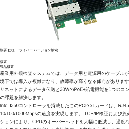
概要
仕様
ドライバー
バージョン検索
概要
製品概要
産業用外観検査システムでは、データ用と電源用のケーブルが
境下では導入が複雑になり、故障率が高くなる傾向があります。LR
サネットによるデータ伝送と30WのPoE+給電機能を1つの
の課題を解決します。
Intel I350コントローラを搭載したこのPCIe x1カードは、
10/100/1000Mbpsの速度を実現します。 TCP/IP検証
ションにより、CPUのオーバーヘッドを大幅に低減し、過度