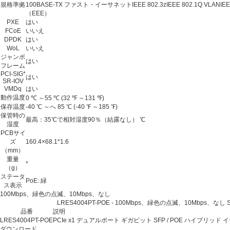
規格準拠
100BASE-TX ファスト・イーサネットIEEE 802.3zIEEE 802.1Q VLANIEEE
（EEE）
PXE
はい
FCoE
いいえ
DPDK
はい
WoL
いいえ
ジャンボ
はい
フレーム
PCI-SIG*
はい
SR-IOV
VMDq
はい
動作温度
0 ℃ ～55 ℃ (32 ℉ ～131 ℉)
保存温度
-40 ℃ ～へ 85 ℃ (-40 ℉ ～185 ℉)
保管時の
最高：35℃で相対湿度90％（結露なし） ℃
湿度
PCBサイ
ズ
160.4×68.1*1.6
（mm）
重量
*
（g）
ステータ
PoE: 緑
ス表示
100Mbps、緑色の点滅、10Mbps、なし
LRES4004PT-POE - 100Mbps、緑色の点滅、10Mbps、なし Spec
品番
説明
LRES4004PT-POE
PCIe x1 デュアルポート ギガビット SFP / POE ハイブリ
ダウンロード