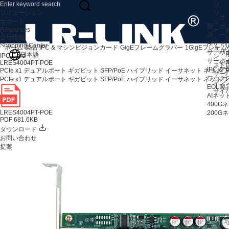
製品
ソ
ソリューション
リ
サ
サポート
ュ
製
ポ
Resources
ー
R
品
ー
会社情報
シ
AIサ
ト
Shopping Center
V
ホーム
製品
IPC & マシンビジョンカード
GigEフレームグラバー
1GigEフレー
ョ
サーバ
サ
日本語
IPC Card
ン
サーバ
よ
LRES4004PT-POE
スト
IPC 
ア
PCIe x1 デュアルポート ギガビット SFP/PoE ハイブリッド イーサネット ネットワーク
F
サー
ワークス
PCIe x1 デュアルポート ギガビット SFP/PoE ハイブリッド イーサネット ネットワーク
マシ
EOL製
サイ
AIネ
400
LRES4004PT-POE
200
PDF 681.6KB
ダウンロード
お問い合わせ
提案