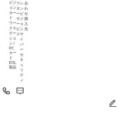
ビジ
フ
シ
合
ョン
タ
ン
わ
カー
ー
ビ
せ
ド
サ
ジ
購
ワー
ー
ョ
入
クス
ビ
ン
先
テー
ス
サ
ショ
イ
ン /
バ
PC
ー
カー
セ
ド
キ
EOL
ュ
製品
リ
テ
ィ