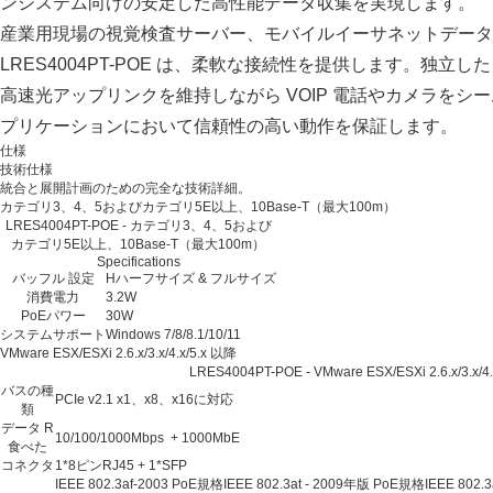
ンシステム向けの安定した高性能データ収集を実現します。
産業用現場の視覚検査サーバー、モバイルイーサネットデータ
LRES4004PT-POE は、柔軟な接続性を提供します。独立し
高速光アップリンクを維持しながら VOIP 電話やカメラを
プリケーションにおいて信頼性の高い動作を保証します。
仕様
技術仕様
統合と展開計画のための完全な技術詳細。
カテゴリ3、4、5およびカテゴリ5E以上、10Base-T（最大100m）
LRES4004PT-POE - カテゴリ3、4、5および
カテゴリ5E以上、10Base-T（最大100m）
Specifications
バッフル 設定
Hハーフサイズ & フルサイズ
消費電力
3.2W
PoEパワー
30W
システムサポート
Windows 7/8/8.1/10/11
VMware ESX/ESXi 2.6.x/3.x/4.x/5.x 以降
LRES4004PT-POE - VMware ESX/ESXi 2.6.x/3.x/4.x
バスの種
PCIe v2.1 x1、x8、x16に対応
類
データ R
10/100/1000Mbps + 1000MbE
食べた
コネクタ
1*8ピンRJ45 + 1*SFP
IEEE 802.3af-2003 PoE規格IEEE 802.3at - 2009年版 PoE規格IEEE 