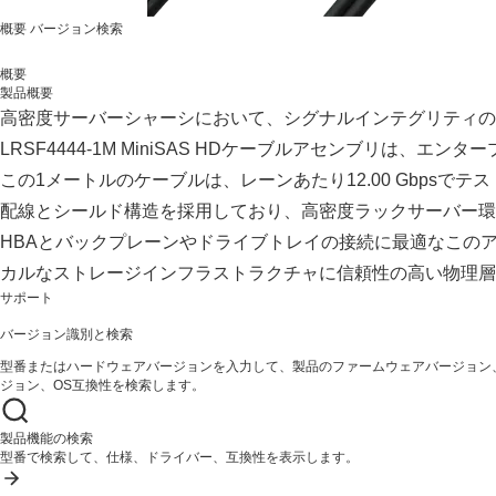
概要
バージョン検索
概要
製品概要
高密度サーバーシャーシにおいて、シグナルインテグリティの
LRSF4444-1M MiniSAS HDケーブルアセンブリは
この1メートルのケーブルは、レーンあたり12.00 Gbpsでテス
配線とシールド構造を採用しており、高密度ラックサーバー環
HBAとバックプレーンやドライブトレイの接続に最適なこのアン
カルなストレージインフラストラクチャに信頼性の高い物理層
サポート
バージョン識別と検索
型番またはハードウェアバージョンを入力して、製品のファームウェアバージョン
ジョン、OS互換性を検索します。
製品機能の検索
型番で検索して、仕様、ドライバー、互換性を表示します。