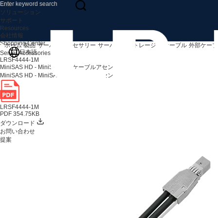
製品
ソリューション
サポート
Resources
会社情報
Shopping Center
ホーム
製品
サーバーアクセサリー
サーバー＆ストレージI/Oケーブル
外部ケーブ
日本語
Server Accessories
LRSF4444-1M
MiniSAS HD - MiniSAS HD ケーブルアセンブリ 1m
MiniSAS HD - MiniSAS HD ケーブルアセンブリ 1m
LRSF4444-1M
PDF 354.75KB
ダウンロード
お問い合わせ
提案