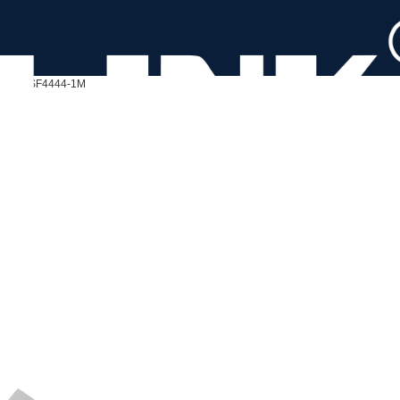
ル
LRSF4444-1M