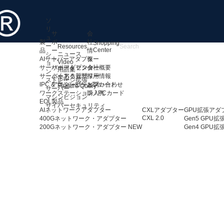
ソ
リ
サ
会
ュ
製
ポ
社
Shopping
ー
Resources
Center
品
ー
情
ニュース
シ
AIサーバーアダプター
ト
報
Video
ョ
サーバーアダプター
サポートセンター
会社概要
用語集
ン
サーバーアクセサリー
よくある質問
採用情報
学ぶ
ストレージ拡張
IPC & マシンビジョンカード
アフターサービス
お問い合わせ
Feature Query
サーバー
ワークステーション / PCカード
購入先
マシンビジョン
EOL製品
サイバーセキュリティ
AIネットワークアダプター
CXLアダプター
GPU拡張アダ
CXL 2.0
400Gネットワーク・アダプター
Gen5 GPU
200Gネットワーク・アダプター
NEW
Gen4 GPU