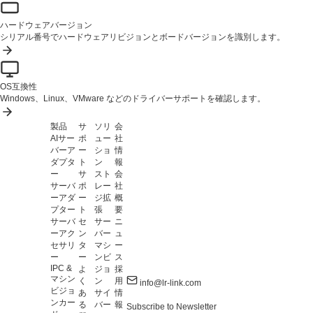
ハードウェアバージョン
シリアル番号でハードウェアリビジョンとボードバージョンを識別します。
OS互換性
Windows、Linux、VMware などのドライバーサポートを確認します。
製品
サ
ソリ
会
AIサー
ポ
ュー
社
バーア
ー
ショ
情
ダプタ
ト
ン
報
ー
サ
スト
会
サーバ
ポ
レー
社
ーアダ
ー
ジ拡
概
プター
ト
張
要
サーバ
セ
サー
ニ
ーアク
ン
バー
ュ
セサリ
タ
マシ
ー
ー
ー
ンビ
ス
IPC &
よ
ジョ
採
マシン
く
ン
用
info@lr-link.com
ビジョ
あ
サイ
情
ンカー
る
バー
報
Subscribe to Newsletter