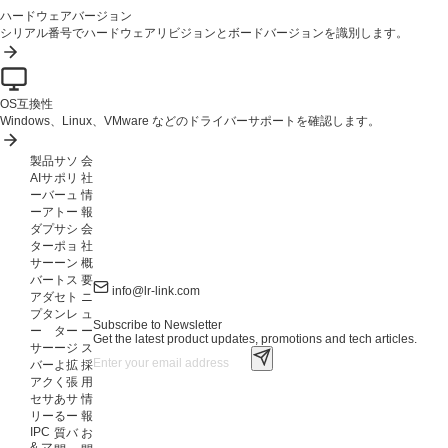
ハードウェアバージョン
シリアル番号でハードウェアリビジョンとボードバージョンを識別します。
OS互換性
Windows、Linux、VMware などのドライバーサポートを確認します。
製品
サ
ソ
会
AIサ
ポ
リ
社
ーバ
ー
ュ
情
ーア
ト
ー
報
ダプ
サ
シ
会
ター
ポ
ョ
社
サー
ー
ン
概
バー
ト
ス
要
info@lr-link.com
アダ
セ
ト
ニ
プタ
ン
レ
ュ
Subscribe to Newsletter
ー
タ
ー
ー
Get the latest product updates, promotions and tech articles.
サー
ー
ジ
ス
バー
よ
拡
採
アク
く
張
用
セサ
あ
サ
情
リー
る
ー
報
IPC
質
バ
お
& マ