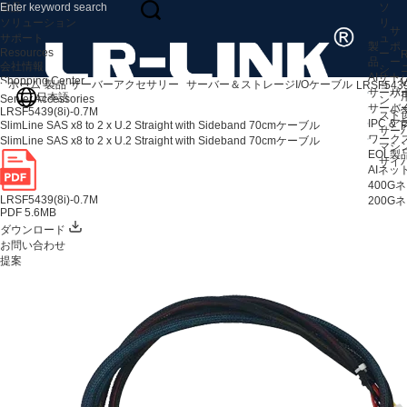
製品
ソ
ソリューション
リ
サ
サポート
ュ
製
ポ
Resources
ー
R
品
ー
会社情報
シ
AIサ
ト
Shopping Center
V
ホーム
製品
サーバーアクセサリー
サーバー＆ストレージI/Oケーブル
ョ
LRSF5439
サーバ
サ
日本語
Server Accessories
ン
サーバ
よ
LRSF5439(8i)-0.7M
スト
IPC 
ア
SlimLine SAS x8 to 2 x U.2 Straight with Sideband 70cmケーブル
F
サー
ワークス
SlimLine SAS x8 to 2 x U.2 Straight with Sideband 70cmケーブル
マシ
EOL製
サイ
AIネ
400
LRSF5439(8i)-0.7M
200
PDF 5.6MB
ダウンロード
お問い合わせ
提案