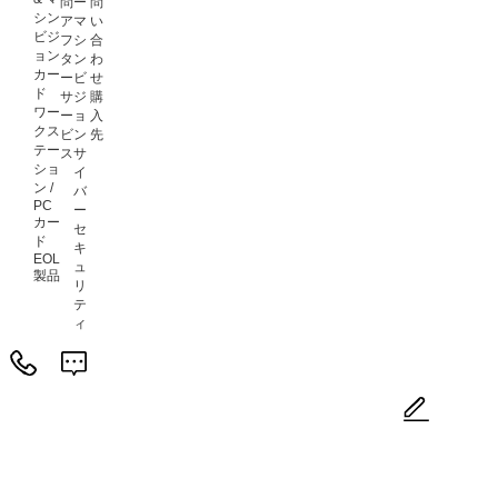
問
ー
問
シン
ア
マ
い
ビジ
フ
シ
合
ョン
タ
ン
わ
カー
ー
ビ
せ
ド
サ
ジ
購
ワー
ー
ョ
入
クス
ビ
ン
先
テー
ス
サ
ショ
イ
ン /
バ
PC
ー
カー
セ
ド
キ
EOL
ュ
製品
リ
テ
ィ