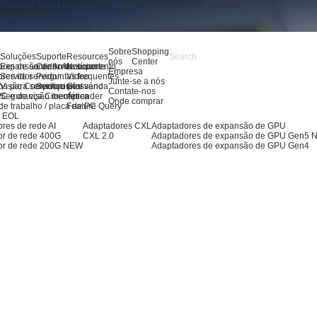
a da placa de rede LRES1670PT-RJ45 10G para diversos cenários
rsos cenários
Sobre
Shopping
s
Soluções
Suporte
Resources
nós
Center
res de servidor AI
Expansão de Armazenamento
Centro de suporte
Notícias
Empresa
res de servidor
Servidor
Perguntas frequentes
Video
Junte-se a nós
os para servidores
Visão Computacional
Serviço pós-venda
Glossário
Contate-nos
PC e de visão mecânica
Segurança Cibernética
Aprender
Onde comprar
de trabalho / placa de PC
Feature Query
s EOL
res de rede AI
Adaptadores CXL
Adaptadores de expansão de GPU
or de rede 400G
CXL 2.0
Adaptadores de expansão de GPU Gen5
or de rede 200G
NEW
Adaptadores de expansão de GPU Gen4