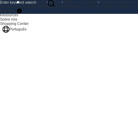
Produtos
Início
Sobre nós
Notícias
Dinâmica do produto
Ferramenta versátil pa
Soluções
Ferramenta versátil para transmissões ao vivo de e-sports e escritório
Suporte
Resources
Sobre nós
Shopping Center
Português