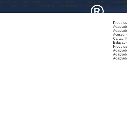
ra transmissões ao vivo de e-sports e escritórios corporativos: análise detalhad
s corporativos: análise detalhada da placa de rede LRES1670PT-RJ45 10G para dive
Produto
Adaptado
Adaptado
Acessóri
Cartão I
Estação 
Produto
Adaptado
Adaptad
Adaptad