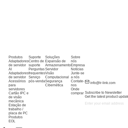
Produtos
Suporte
Soluções
Sobre
Adaptadores
Centro de
Expansão de
nós
de servidor
suporte
Armazenamento
Empresa
AI
Perguntas
Servidor
Notícias
Adaptadores
frequentes
Visão
Junte-se
de servidor
Serviço
Computacional
a nós
Acessórios
pós-venda
Segurança
Contate-
info@lr-link.com
para
Cibernética
nos
servidores
Onde
Subscribe to Newsletter
Cartão IPC e
comprar
Get the latest product updat
de visão
mecânica
Estação de
trabalho /
placa de PC
Produtos
EOL