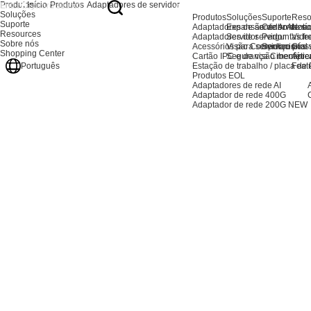
Produtos
Início
Produtos
Adaptadores de servidor
Soluções
Produtos
Soluções
Suporte
Reso
Suporte
Adaptadores de servidor AI
Expansão de Armaze
Centro de su
Notíc
Resources
Adaptadores de servidor
Servidor
Perguntas fr
Vide
Sobre nós
Acessórios para servidores
Visão Computacional
Serviço pós
Glos
Shopping Center
Cartão IPC e de visão mecânic
Segurança Cibernétic
Apre
Estação de trabalho / placa de
Feat
Português
Produtos EOL
Adaptadores de rede AI
Adaptador de rede 400G
Adaptador de rede 200G
NEW