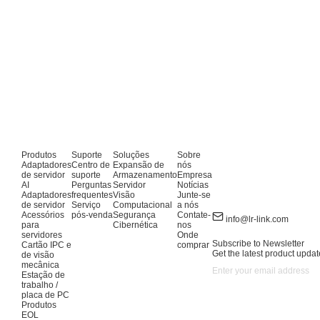
Produtos
Suporte
Soluções
Sobre
Adaptadores
Centro de
Expansão de
nós
de servidor
suporte
Armazenamento
Empresa
AI
Perguntas
Servidor
Notícias
Adaptadores
frequentes
Visão
Junte-se
de servidor
Serviço
Computacional
a nós
Acessórios
pós-venda
Segurança
Contate-
info@lr-link.com
para
Cibernética
nos
servidores
Onde
Subscribe to Newsletter
Cartão IPC e
comprar
Get the latest product updat
de visão
mecânica
Estação de
trabalho /
placa de PC
Produtos
EOL