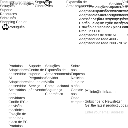
Produtos
Segurança
Expansão de
Vis
Início
Soluções
Servidor
Soluções
Cibernética
Armazenamento
Com
Produtos
Soluções
Suporte
Reso
Suporte
Adaptadores de servidor AI
Expansão de Armaze
Centro de su
Notíc
Resources
Adaptadores de servidor
Servidor
Perguntas fr
Vide
Sobre nós
Acessórios para servidores
Visão Computacional
Serviço pós
Glos
Shopping Center
Cartão IPC e de visão mecânic
Segurança Cibernétic
Apre
Estação de trabalho / placa de
Feat
Português
Produtos EOL
Adaptadores de rede AI
Adaptador de rede 400G
Adaptador de rede 200G
NEW
Produtos
Suporte
Soluções
Sobre
Adaptadores
Centro de
Expansão de
nós
de servidor
suporte
Armazenamento
Empresa
AI
Perguntas
Servidor
Notícias
Adaptadores
frequentes
Visão
Junte-se
de servidor
Serviço
Computacional
a nós
Acessórios
pós-venda
Segurança
Contate-
info@lr-link.com
para
Cibernética
nos
servidores
Onde
Subscribe to Newsletter
Cartão IPC e
comprar
Get the latest product updat
de visão
mecânica
Estação de
trabalho /
placa de PC
Produtos