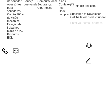
de servidor
Serviço
Computacional
a nós
Acessórios
pós-venda
Segurança
Contate-
info@lr-link.com
para
Cibernética
nos
servidores
Onde
Subscribe to Newsletter
Cartão IPC e
comprar
Get the latest product updat
de visão
mecânica
Estação de
trabalho /
placa de PC
Produtos
EOL