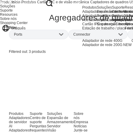
Produtos
Início
Produtos
Cartão IPC e de visão mecânica
Captadores de quadros 
Soluções
Produtos
Soluções
Suporte
Reso
Suporte
Adaptadores de servidor AI
Expansão de Armaze
Centro de su
Notíc
Resources
Agregadores de quad
Adaptadores de servidor
Servidor
Perguntas fr
Vide
Sobre nós
Acessórios para servidores
Visão Computacional
Serviço pós
Glos
Shopping Center
Cartão IPC e de visão mecânic
Segurança Cibernétic
Apre
Filter
Estação de trabalho / placa de
Feat
Português
Produtos EOL
Ports
Connector
Adaptadores de rede AI
Adaptador de rede 400G
Adaptador de rede 200G
NEW
Dual-port
(1)
USB 3.1
(3)
Filtered out:
3
products
Quad-port
(2)
Produtos
Suporte
Soluções
Sobre
Adaptadores
Centro de
Expansão de
nós
de servidor
suporte
Armazenamento
Empresa
AI
Perguntas
Servidor
Notícias
Adaptadores
frequentes
Visão
Junte-se