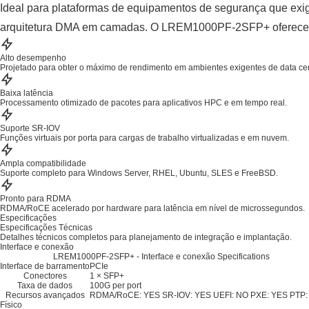
Ideal para plataformas de equipamentos de segurança que exi
arquitetura DMA em camadas. O LREM1000PF-2SFP+ oferece uma
Alto desempenho
Projetado para obter o máximo de rendimento em ambientes exigentes de data cen
Baixa latência
Processamento otimizado de pacotes para aplicativos HPC e em tempo real.
Suporte SR-IOV
Funções virtuais por porta para cargas de trabalho virtualizadas e em nuvem.
Ampla compatibilidade
Suporte completo para Windows Server, RHEL, Ubuntu, SLES e FreeBSD.
Pronto para RDMA
RDMA/RoCE acelerado por hardware para latência em nível de microssegundos.
Especificações
Especificações Técnicas
Detalhes técnicos completos para planejamento de integração e implantação.
Interface e conexão
LREM1000PF-2SFP+ - Interface e conexão Specifications
Interface de barramento
PCIe
Conectores
1 × SFP+
Taxa de dados
100G per port
Recursos avançados
RDMA/RoCE: YES
SR-IOV: YES
UEFI: NO
PXE: YES
PTP:
Físico