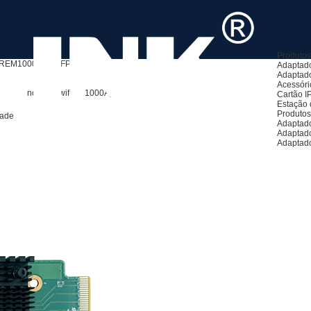
Produto
REM1000PF-2SFP+
Adaptado
Adaptado
Acessóri
aseado no Net-swift SP1000A)
Cartão I
Estação 
Produto
dade
Adaptado
Adaptad
Adaptad