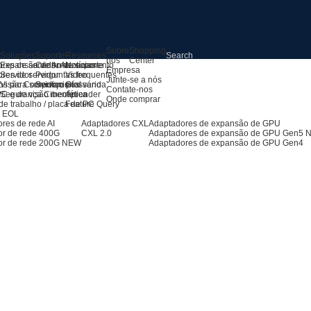
Sobre
Shopping
s
Soluções
Suporte
Resources
nós
Center
res de servidor AI
Expansão de Armazenamento
Centro de suporte
Notícias
Empresa
res de servidor
Servidor
Perguntas frequentes
Video
Junte-se a nós
os para servidores
Visão Computacional
Serviço pós-venda
Glossário
Contate-nos
PC e de visão mecânica
Segurança Cibernética
Aprender
Onde comprar
de trabalho / placa de PC
Feature Query
s EOL
res de rede AI
Adaptadores CXL
Adaptadores de expansão de GPU
or de rede 400G
CXL 2.0
Adaptadores de expansão de GPU Gen5
or de rede 200G
NEW
Adaptadores de expansão de GPU Gen4