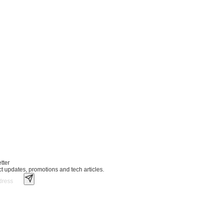
tter
ct updates, promotions and tech articles.