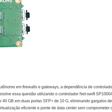
tônomo em firewalls e gateways, a dependência de controlador
lve essa questão utilizando o controlador Net-swift SP1000A
l de 40 GB em duas portas SFP+ de 10 G, eliminando gargalos 
irtualização eficiente e ponte de data center sem compromete