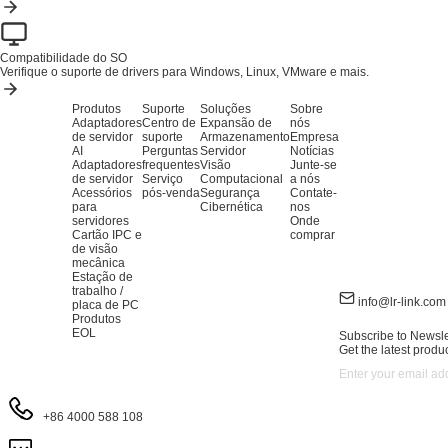
Compatibilidade do SO
Verifique o suporte de drivers para Windows, Linux, VMware e mais.
Produtos
Suporte
Soluções
Sobre
Adaptadores
Centro de
Expansão de
nós
de servidor
suporte
Armazenamento
Empresa
AI
Perguntas
Servidor
Notícias
Adaptadores
frequentes
Visão
Junte-se
de servidor
Serviço
Computacional
a nós
Acessórios
pós-venda
Segurança
Contate-
para
Cibernética
nos
servidores
Onde
Cartão IPC e
comprar
de visão
mecânica
Estação de
trabalho /
info@lr-link.com
placa de PC
Produtos
EOL
Subscribe to Newsle
Get the latest produ
+86 4000 588 108