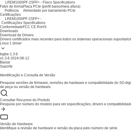
LREM1000PF-2SFP+ - Físico Specifications
Fator de forma
Placa PCIe (perfil baixo/meia altura)
Potência
Alimentado por barramento PCIe
Certificações
LREM1000PF-2SFP+ -
Certificações Specifications
Conformidade
FCC
CE
RoHS
Downloads
Download de Drivers
Drivers certificados mais recentes para todos os sistemas operacionais suportado
Linux
1 driver
txgbe-1.3.6
v1.3.6
2024-08-12
Baixar
Suporte
Identificação e Consulta de Versão
Pesquise versões de firmware, revisões de hardware e compatibilidade do SO di
de peça ou versão de hardware.
Consultar Recursos do Produto
Pesquise por número do modelo para ver especificações, drivers e compatibilidad
Versão de Hardware
Identifique a revisão de hardware e versão da placa pelo número de série.