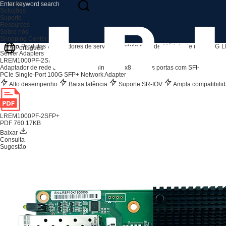
Produtos
Soluções
Suporte
Resources
Sobre nós
Shopping Center
Início
Produtos
Adaptadores de servidor
Módulo de rede
Módulo de rede 10G
L
Português
Server Adapters
LREM1000PF-2SFP+
Adaptador de rede Ethernet Mezzanine PCIe x8 de duas portas com SFP+ 10G (b
PCIe Single-Port 100G SFP+ Network Adapter
Alto desempenho
Baixa latência
Suporte SR-IOV
Ampla compatibili
LREM1000PF-2SFP+
PDF 760.17KB
Baixar
Consulta
Sugestão