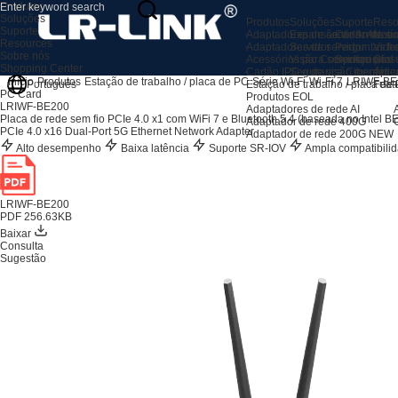
Produtos
Soluções
Produtos
Soluções
Suporte
Reso
Suporte
Adaptadores de servidor AI
Expansão de Armaze
Centro de su
Notíc
Resources
Adaptadores de servidor
Servidor
Perguntas fr
Vide
Sobre nós
Acessórios para servidores
Visão Computacional
Serviço pós
Glos
Shopping Center
Cartão IPC e de visão mecânic
Segurança Cibernétic
Apre
Início
Produtos
Estação de trabalho / placa de PC
Série Wi-Fi
Wi-Fi 7
LRIWF-BE
Estação de trabalho / placa de
Feat
Português
PC Card
Produtos EOL
LRIWF-BE200
Adaptadores de rede AI
Placa de rede sem fio PCIe 4.0 x1 com WiFi 7 e Bluetooth 5.4 (baseada no Intel B
Adaptador de rede 400G
PCIe 4.0 x16 Dual-Port 5G Ethernet Network Adapter
Adaptador de rede 200G
NEW
Alto desempenho
Baixa latência
Suporte SR-IOV
Ampla compatibili
LRIWF-BE200
PDF 256.63KB
Baixar
Consulta
Sugestão