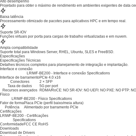
Alto desempenho
Projetado para obter o máximo de rendimento em ambientes exigentes de data cen
Baixa latência
Processamento otimizado de pacotes para aplicativos HPC e em tempo real.
Suporte SR-IOV
Funções virtuais por porta para cargas de trabalho virtualizadas e em nuvem.
Ampla compatibilidade
Suporte total para Windows Server, RHEL, Ubuntu, SLES e FreeBSD.
Especificações
Especificações Técnicas
Detalhes técnicos completos para planejamento de integração e implantação.
Interface e conexão
LRIWF-BE200 - Interface e conexão Specifications
Interface de barramento
PCIe 4.0 x16
Conectores
2 × SFP
Taxa de dados
5G per port
Recursos avançados
RDMA/RoCE: NO
SR-IOV: NO
UEFI: NO
PXE: NO
PTP: N
Físico
LRIWF-BE200 - Físico Specifications
Fator de forma
Placa PCIe (perfil baixo/meia altura)
Potência
Alimentado por barramento PCIe
Certificações
LRIWF-BE200 - Certificações
Specifications
Conformidade
FCC
CE
RoHS
Downloads
Download de Drivers