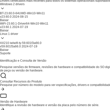
Drivers certificados mais recentes para todos os sistemas operacionais suportado
Windows
2 drivers
BT-23.60.0-64UWD-Win10-Win11
v23.60.0
2024-08-15
Baixar
WiFi-23.60.1-Driver64-Win10-Win11
v23.60.1
2024-07-19
Baixar
Linux
1 driver
AX210 iwlwifi-ty-59.601f3a66.0
v59.601f3a66.0
2024-07-19
Baixar
Suporte
Identificação e Consulta de Versão
Pesquise versões de firmware, revisões de hardware e compatibilidade do SO di
de peça ou versão de hardware.
Consultar Recursos do Produto
Pesquise por número do modelo para ver especificações, drivers e compatibilidad
Versão de Hardware
Identifique a revisão de hardware e versão da placa pelo número de série.