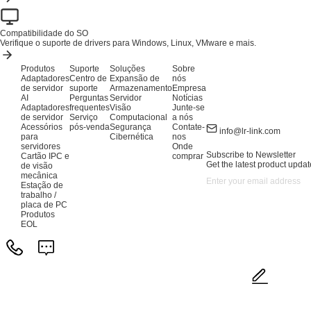
Compatibilidade do SO
Verifique o suporte de drivers para Windows, Linux, VMware e mais.
Produtos
Suporte
Soluções
Sobre
Adaptadores
Centro de
Expansão de
nós
de servidor
suporte
Armazenamento
Empresa
AI
Perguntas
Servidor
Notícias
Adaptadores
frequentes
Visão
Junte-se
de servidor
Serviço
Computacional
a nós
Acessórios
pós-venda
Segurança
Contate-
info@lr-link.com
para
Cibernética
nos
servidores
Onde
Subscribe to Newsletter
Cartão IPC e
comprar
Get the latest product updat
de visão
mecânica
Estação de
trabalho /
placa de PC
Produtos
EOL