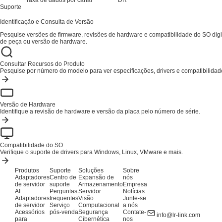
Taxa de dados por canal
DR
Suporte
Identificação e Consulta de Versão
Pesquise versões de firmware, revisões de hardware e compatibilidade do SO di
de peça ou versão de hardware.
Consultar Recursos do Produto
Pesquise por número do modelo para ver especificações, drivers e compatibilidad
Versão de Hardware
Identifique a revisão de hardware e versão da placa pelo número de série.
Compatibilidade do SO
Verifique o suporte de drivers para Windows, Linux, VMware e mais.
Produtos
Suporte
Soluções
Sobre
Adaptadores
Centro de
Expansão de
nós
de servidor
suporte
Armazenamento
Empresa
AI
Perguntas
Servidor
Notícias
Adaptadores
frequentes
Visão
Junte-se
de servidor
Serviço
Computacional
a nós
Acessórios
pós-venda
Segurança
Contate-
info@lr-link.com
para
Cibernética
nos