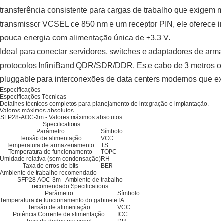
transferência consistente para cargas de trabalho que exigem
transmissor VCSEL de 850 nm e um receptor PIN, ele oferece i
pouca energia com alimentação única de +3,3 V.
Ideal para conectar servidores, switches e adaptadores de 
protocolos InfiniBand QDR/SDR/DDR. Este cabo de 3 metros o
pluggable para interconexões de data centers modernos que 
Especificações
Especificações Técnicas
Detalhes técnicos completos para planejamento de integração e implantação.
Valores máximos absolutos
SFP28-AOC-3m - Valores máximos absolutos
Specifications
Parâmetro
Símbolo
Tensão de alimentação
VCC
Temperatura de armazenamento
TST
Temperatura de funcionamento
TOPC
Umidade relativa (sem condensação)
RH
Taxa de erros de bits
BER
Ambiente de trabalho recomendado
SFP28-AOC-3m - Ambiente de trabalho
recomendado Specifications
Parâmetro
Símbolo
Temperatura de funcionamento do gabinete
TA
Tensão de alimentação
VCC
Potência Corrente de alimentação
ICC