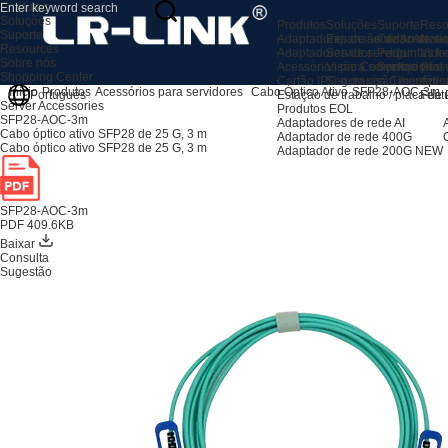
Produtos
Soluções
Produtos
Soluções
Suporte
Reso
Suporte
Adaptadores de servidor AI
Expansão de Armaze
Centro de su
Notíc
Resources
Adaptadores de servidor
Servidor
Perguntas fr
Vide
Sobre nós
Acessórios para servidores
Visão Computacional
Serviço pós
Glos
Shopping Center
Cartão IPC e de visão mecânic
Segurança Cibernétic
Apre
Início
Produtos
Acessórios para servidores
Cabo Óptico Ativo
SFP28-AOC-3m
Estação de trabalho / placa de
Feat
Português
Server Accessories
Produtos EOL
SFP28-AOC-3m
Adaptadores de rede AI
Cabo óptico ativo SFP28 de 25 G, 3 m
Adaptador de rede 400G
Cabo óptico ativo SFP28 de 25 G, 3 m
Adaptador de rede 200G
NEW
SFP28-AOC-3m
PDF 409.6KB
Baixar
Consulta
Sugestão