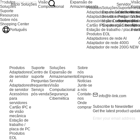
Produtos
Visão
Expansão de
Visã
Início
Soluções
Servidor
Soluções
Computacional
Armazenamento
Comp
Produtos
Soluções
Suporte
Reso
Suporte
Adaptadores de servidor AI
Expansão de Armaze
Centro de su
Notíc
Resources
Adaptadores de servidor
Servidor
Perguntas fr
Vide
Sobre nós
Acessórios para servidores
Visão Computacional
Serviço pós
Glos
Shopping Center
Cartão IPC e de visão mecânic
Segurança Cibernétic
Apre
Estação de trabalho / placa de
Feat
Português
Produtos EOL
Adaptadores de rede AI
Adaptador de rede 400G
Adaptador de rede 200G
NEW
Produtos
Suporte
Soluções
Sobre
Adaptadores
Centro de
Expansão de
nós
de servidor
suporte
Armazenamento
Empresa
AI
Perguntas
Servidor
Notícias
Adaptadores
frequentes
Visão
Junte-se
de servidor
Serviço
Computacional
a nós
Acessórios
pós-venda
Segurança
Contate-
info@lr-link.com
para
Cibernética
nos
servidores
Onde
Subscribe to Newsletter
Cartão IPC e
comprar
Get the latest product updat
de visão
mecânica
Estação de
trabalho /
placa de PC
Produtos
EOL