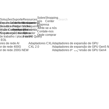
Sobre
Shopping
s
Soluções
Suporte
Resources
nós
Center
res de servidor AI
Expansão de Armazenamento
Centro de suporte
Notícias
Empresa
res de servidor
Servidor
Perguntas frequentes
Video
Junte-se a nós
os para servidores
Visão Computacional
Serviço pós-venda
Glossário
Contate-nos
PC e de visão mecânica
Segurança Cibernética
Aprender
Onde comprar
de trabalho / placa de PC
Feature Query
s EOL
res de rede AI
Adaptadores CXL
Adaptadores de expansão de GPU
or de rede 400G
CXL 2.0
Adaptadores de expansão de GPU Gen5
or de rede 200G
NEW
Adaptadores de expansão de GPU Gen4