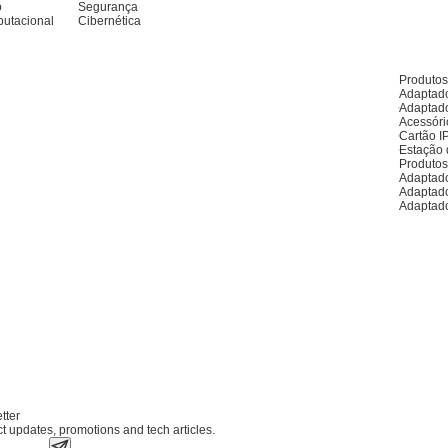
o
Segurança
utacional
Cibernética
Produto
Adaptado
Adaptado
Acessóri
Cartão I
Estação 
Produto
Adaptado
Adaptad
Adaptad
tter
ct updates, promotions and tech articles.