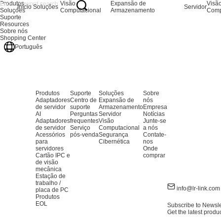
Produtos
Visão
Expansão de
Visã
Início
Soluções
Servidor
Soluções
Computacional
Armazenamento
Comp
Suporte
Resources
Sobre nós
Shopping Center
Português
Produtos
Suporte
Soluções
Sobre
Adaptadores
Centro de
Expansão de
nós
de servidor
suporte
Armazenamento
Empresa
AI
Perguntas
Servidor
Notícias
Adaptadores
frequentes
Visão
Junte-se
de servidor
Serviço
Computacional
a nós
Acessórios
pós-venda
Segurança
Contate-
para
Cibernética
nos
servidores
Onde
Cartão IPC e
comprar
de visão
mecânica
Estação de
trabalho /
info@lr-link.com
placa de PC
Produtos
EOL
Subscribe to Newsle
Get the latest produ