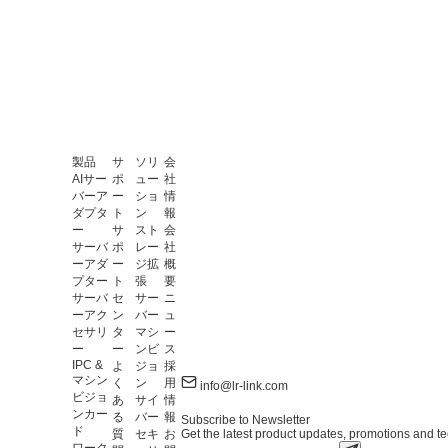
製品
サ
ソリ
会
AIサー
ポ
ュー
社
バーア
ー
ショ
情
ダプタ
ト
ン
報
ー
サ
スト
会
サーバ
ポ
レー
社
ーアダ
ー
ジ拡
概
プター
ト
張
要
サーバ
セ
サー
ニ
ーアク
ン
バー
ュ
セサリ
タ
マシ
ー
ー
ー
ンビ
ス
IPC &
よ
ジョ
採
マシン
く
ン
用
info@lr-link.com
ビジョ
あ
サイ
情
ンカー
る
バー
報
Subscribe to Newsletter
ド
Get the latest product updates, promotions and tec
質
セキ
お