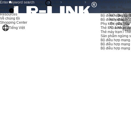
Sản phẩm
Trang chủ
Về chúng tôi
Tin tức
Tin tức công ty
Bốn điểm chính cần lưu ý kh
Giải pháp
Bốn điểm chính cần lưu ý khi lựa chọn bộ thu hình
Sản
Giải
Hỗ
Reso
Hỗ trợ
phẩm
pháp
trợ
Tin t
Resources
Bộ điều hợp máy c
Mở rộng bộ 
Trung tâ
Vide
Về chúng tôi
Bộ điều hợp máy c
Máy chủ
Câu hỏi
Bảng
Shopping Center
Phụ kiện máy chủ
Thị giác máy
Dịch vụ
Học
Thẻ IPC & Nhận di
An ninh mạn
Tiếng Việt
Feat
Thẻ máy trạm / Th
Sản phẩm ngừng s
Bộ điều hợp mạng 
Bộ điều hợp mạng
Bộ điều hợp mạn