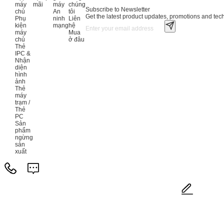
máy
mãi
máy
chúng
Subscribe to Newsletter
chủ
An
tôi
Get the latest product updates, promotions and tech 
Phụ
ninh
Liên
kiện
mạng
hệ
máy
Mua
chủ
ở đâu
Thẻ
IPC &
Nhận
diện
hình
ảnh
Thẻ
máy
trạm /
Thẻ
PC
Sản
phẩm
ngừng
sản
xuất