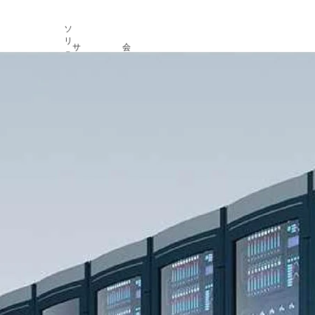
ソ
リ
サ
会
ュ
製
ポ
社
Shopping
ー
Resources
Center
品
ー
情
ニュース
シ
AIサーバーアダプター
ト
報
Video
ョ
サーバーアダプター
サポートセンター
会社概要
用語集
ン
サーバーアクセサリー
よくある質問
採用情報
学ぶ
ストレージ拡張
IPC & マシンビジョンカード
アフターサービス
お問い合わせ
Feature Query
サーバー
ワークステーション / PCカード
購入先
マシンビジョン
EOL製品
サイバーセキュリティ
AIネットワークアダプター
CXLアダプター
GPU拡張アダ
CXL 2.0
400Gネットワーク・アダプター
Gen5 GPU
200Gネットワーク・アダプター
NEW
Gen4 GPU