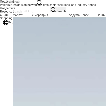
Продукция
Blog
Решения
Insights on networking, data center solutions, and industry trends
Поддержка
Search
Resources
О нас
Маркетинговые мероприятия
Динамика продукта
Новости компании
Shopping Center
Русский