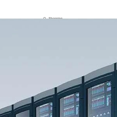
О
Shopping
ешения
Поддержка
Resources
нас
Center
я серверов AI
асширение хранилища
Центр поддержки
Новости
Компания
ля серверов
ервер
Часто задаваемые вопросы
Video
Присоединяйтесь
для сервера
ашинное зрение
Послепродажное обслуживание
Глоссарий
Контакты
 машинного зрения
ибербезопасность
Узнать больше
Где купить
нция / PC Card
Feature Query
EOL
аптеры AI
Адаптеры CXL
Адаптеры расширения GPU
аптер 400G
CXL 2.0
Адаптеры расширения GPU Gen5
NEW
аптер 200G
NEW
Адаптеры расширения GPU Gen4