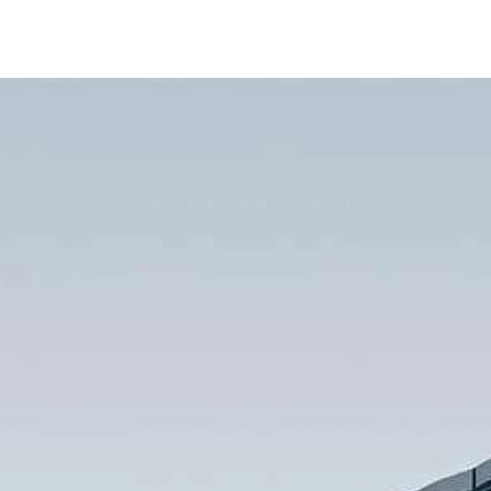
Продукция
Р
Адаптеры дл
Р
Адаптеры д
С
Аксессуары 
М
Карты IPC и
К
Рабочая ста
Продукция 
Сетевые ад
Сетевой ад
Сетевой ад