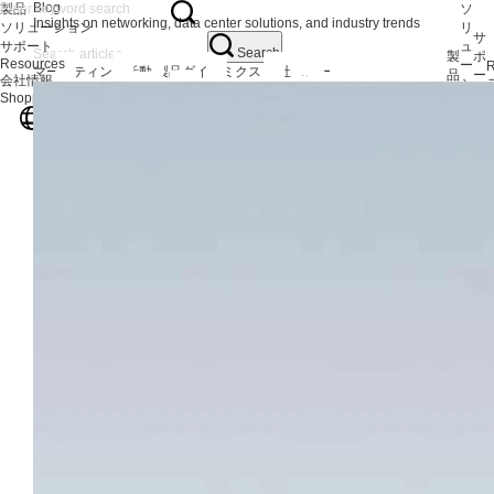
Blog
製品
ソ
Insights on networking, data center solutions, and industry trends
ソリューション
リ
サ
サポート
ュ
Search
製
ポ
Resources
ー
R
マーケティング活動
製品ダイナミクス
会社ニュース
品
ー
会社情報
シ
AIサ
ト
Shopping Center
V
ョ
サーバ
サ
日本語
ン
サーバ
よ
スト
IPC 
ア
F
サー
ワークス
マシ
EOL製
サイ
AIネ
400
200