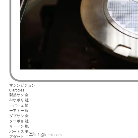
マシンビジョン
0 articles
製品
サ
ソ
会
AIサ
ポ
リ
社
ーバ
ー
ュ
情
ーア
ト
ー
報
ダプ
サ
シ
会
ター
ポ
ョ
社
サー
ー
ン
概
バー
ト
ス
要
info@lr-link.com
アダ
セ
ト
ニ