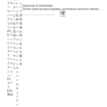
プタ
ン
レ
ュ
Subscribe to Newsletter
ー
タ
ー
ー
Get the latest product updates, promotions and tech articles.
サー
ー
ジ
ス
バー
よ
拡
採
アク
く
張
用
セサ
あ
サ
情
リー
る
ー
報
IPC
質
バ
お
& マ
問
ー
問
シン
ア
マ
い
ビジ
フ
シ
合
ョン
タ
ン
わ
カー
ー
ビ
せ
ド
サ
ジ
購
ワー
ー
ョ
入
クス
ビ
ン
先
テー
ス
サ
ショ
イ
ン /
バ
PC
ー
カー
セ
ド
キ
EOL
ュ
製品
リ
テ
ィ