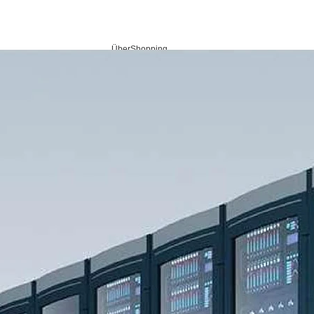
Über
Shopping
ngen
Unterstützung
Resources
uns
Center
pter
hererweiterung
Support-Center
Nachrichten
Unternehmen
r
r
FAQ
Video
Karriere
ör
inenvision
Kundendienst
Glossar
Kontakt
rbeitungskarte
sicherheit
Lernen Sie mehr über die LREC9714HT 10GbE NIC und wie
Bezugsquellen
 / PC-Karte
sie die Netzwerkleistung Ihres Servers verbessern kann. Die
LRNV9801BF ist ein weiteres hervorragendes Produkt in
apter
CXL-Adapter
unserem Sortiment.
GPU-Erweiterungsadapter
kadapter
CXL 2.0
Feature Query
Gen5-GPU-Erweiterungsadapter
NEW
kadapter
NEW
Gen4-GPU-Erweiterungsadapter