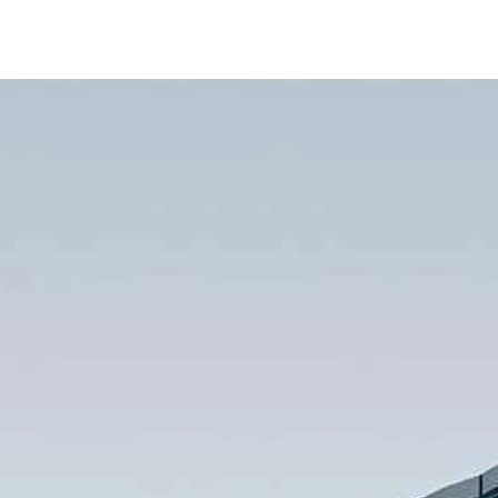
Produkte
Lösu
AI-Server-Ada
Speic
Server-Adapte
Serve
Server-Zubeh
Masch
IPC & Bildvera
Cyber
Arbeitsstation
EOL-Produkte
AI-Netzwerkad
400G-Netzwer
200G-Netzwer