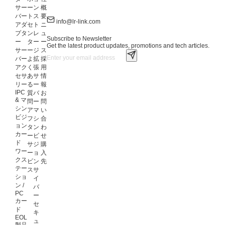
サー
ー
ン
概
バー
ト
ス
要
info@lr-link.com
アダ
セ
ト
ニ
プタ
ン
レ
ュ
Subscribe to Newsletter
ー
タ
ー
ー
Get the latest product updates, promotions and tech articles.
サー
ー
ジ
ス
バー
よ
拡
採
アク
く
張
用
セサ
あ
サ
情
リー
る
ー
報
IPC
質
バ
お
& マ
問
ー
問
シン
ア
マ
い
ビジ
フ
シ
合
ョン
タ
ン
わ
カー
ー
ビ
せ
ド
サ
ジ
購
ワー
ー
ョ
入
クス
ビ
ン
先
テー
ス
サ
ショ
イ
ン /
バ
PC
ー
カー
セ
ド
キ
EOL
ュ