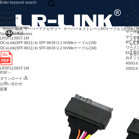
製品
ソ
ソリューション
リ
サ
サポート
ュ
製
ポ
Resources
ー
R
品
ー
会社情報
シ
AIサ
ト
Shopping Center
V
ホーム
製品
サーバーアクセサリー
サーバー＆ストレージI/Oケーブル
ョ
LRSF113
サーバ
サ
日本語
Server Accessories
ン
サーバ
よ
LRSF1139ST-1M
スト
IPC 
ア
OCuLink(SFF-8611) to SFF-8639 U.2 NVMeケーブル(1M)
F
サー
ワークス
OCuLink(SFF-8611) to SFF-8639 U.2 NVMeケーブル(1M)
マシ
EOL製
サイ
AIネ
400
LRSF1139ST-1M
200
PDF --
ダウンロード
お問い合わせ
提案