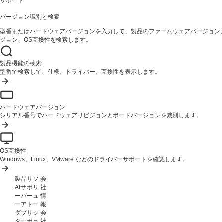
サポート
バージョン識別と検索
型番またはハードウェアバージョンを入力して、製品のファームウェアバージョン
ジョン、OS互換性を検索します。
製品機能の検索
型番で検索して、仕様、ドライバー、互換性を表示します。
ハードウェアバージョン
シリアル番号でハードウェアリビジョンとボードバージョンを識別します。
OS互換性
Windows、Linux、VMware などのドライバーサポートを確認します。
製品
サ
ソ
会
AIサ
ポ
リ
社
ーバ
ー
ュ
情
ーア
ト
ー
報
ダプ
サ
シ
会
ター
ポ
ョ
社