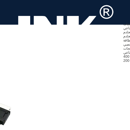
تجات
ناعي
خادم
خادم
خصي
ناعي