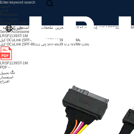
المنتجات
الحلول
الدعم
Resources
معلومات عنا
Shopping Center
LRSF1139ST-1M
كابل إدخال/إخراج الخادم والتخزين
ملحقات الخادم
المنتجات
الرئيسية
العربية
Server Accessories
LRSF1139ST-1M
كبل OCuLink (SFF-8611) إلى SFF-8639 U.2 NVMe (1M)
كبل OCuLink (SFF-8611) إلى SFF-8639 U.2 NVMe (1M)
LRSF1139ST-1M
PDF --
تحميل
استفسار
اقتراح