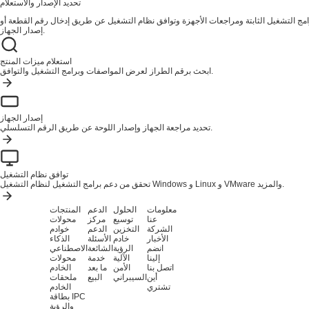
تحديد الإصدار والاستعلام
ج التشغيل الثابتة ومراجعات الأجهزة وتوافق نظام التشغيل عن طريق إدخال رقم القطعة أو
إصدار الجهاز.
استعلام ميزات المنتج
ابحث برقم الطراز لعرض المواصفات وبرامج التشغيل والتوافق.
إصدار الجهاز
تحديد مراجعة الجهاز وإصدار اللوحة عن طريق الرقم التسلسلي.
توافق نظام التشغيل
تحقق من دعم برامج التشغيل لنظام التشغيل Windows و Linux و VMware والمزيد.
معلومات
الحلول
الدعم
المنتجات
عنا
توسيع
مركز
محولات
الشركة
التخزين
الدعم
خوادم
الأخبار
خادم
الأسئلة
الذكاء
انضم
الرؤية
الشائعة
الاصطناعي
إلينا
الآلية
خدمة
محولات
اتصل بنا
الأمن
ما بعد
الخادم
أين
السيبراني
البيع
ملحقات
تشتري
الخادم
بطاقة IPC
والرؤية