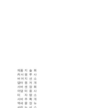
제품
지
솔
회
AI 서
원
루
사
버 어
지
션
소
댑터
원
저
개
서버
센
장
회
어댑
터
용
사
터
자
량
소
서버
주
확
개
액세
묻
장
뉴
서리
는
서
스