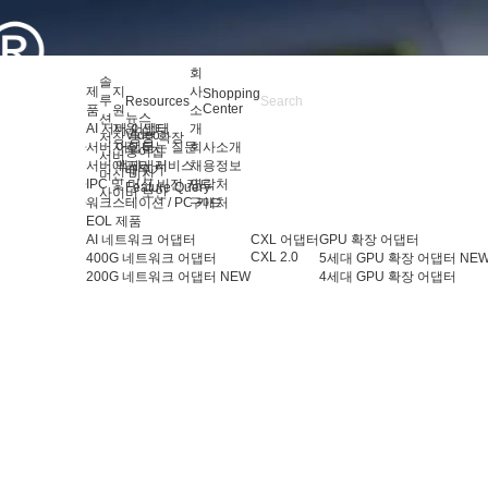
회
솔
제
지
사
Shopping
루
Resources
Center
품
원
소
뉴스
션
AI 서버 어댑터
지원 센터
개
Video
저장 용량 확장
서버 어댑터
자주 묻는 질문
회사소개
용어집
서버
서버 액세서리
애프터 서비스
채용정보
배우기
머신 비전
IPC 및 머신 비전 카드
연락처
Feature Query
사이버 보안
워크스테이션 / PC 카드
구매처
EOL 제품
AI 네트워크 어댑터
CXL 어댑터
GPU 확장 어댑터
CXL 2.0
400G 네트워크 어댑터
5세대 GPU 확장 어댑터
NE
200G 네트워크 어댑터
NEW
4세대 GPU 확장 어댑터