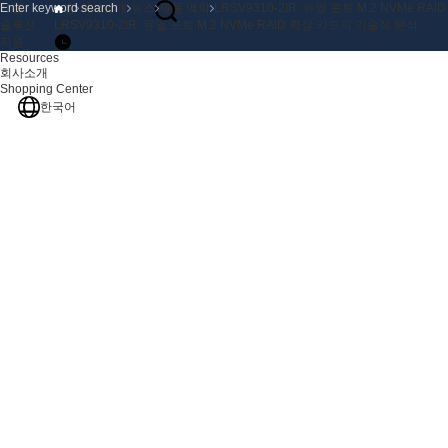
제품
홈
회사소개
뉴스
제품 역학
LRSV9310-2IR: 듀얼 포트 M.2 NVMe R
솔루션
LRSV9310-2IR: 듀얼 포트 M.2 NVMe RAID 확장 카드의 기술적 분석
지원
Resources
회사소개
Shopping Center
한국어