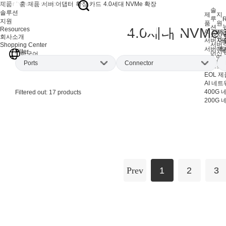
제품
홈
제품
서버 어댑터
확장 카드
4.0세대 NVMe 확장
솔
솔루션
제
지
루
R
지원
품
원
션
4.0세대 NVMe
Resources
AI 서버
지
V
저장 
회사소개
서버 어
자
서버
Shopping Center
서버 액
애
Filter
머신 
한국어
IPC 및
F
사이
Ports
Connector
워크스테
EOL 제
AI 네
Single-port
(4)
M.2
(7)
400G
Filtered out:
17
products
Dual-port
(4)
U.2
(6)
200G
Quad-port
(2)
SFF-8654
(3)
Ten-port
(1)
EDSFF
(2)
Single SSD
(1)
Quad SSD
(4)
Prev
1
2
3