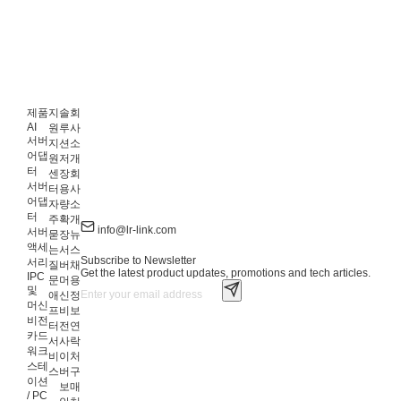
제품
지
솔
회
AI
원
루
사
서버
지
션
소
어댑
원
저
개
터
센
장
회
서버
터
용
사
어댑
자
량
소
터
주
확
개
info@lr-link.com
서버
묻
장
뉴
액세
는
서
스
Subscribe to Newsletter
서리
질
버
채
Get the latest product updates, promotions and tech articles.
IPC
문
머
용
및
애
신
정
머신
프
비
보
비전
터
전
연
카드
서
사
락
워크
비
이
처
스테
스
버
구
이션
보
매
/ PC