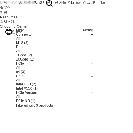
제품
홈
제품
IPC 및 머신 비전 카드
M12 프레임 그래버 카드
솔루션
지원
Resources
회사소개
Shopping Center
Filter
Resetting
한국어
Connector
All
M12
(3)
Rate
All
1Gbps
(2)
10Gbps
(1)
PCle
All
x4
(3)
Chip
All
Intel I350
(2)
Intel X550
(1)
PCIe Version
All
PCIe 3.0
(1)
Filtered out:
3
products