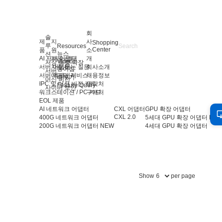
회
솔
제
지
사
Shopping
루
Resources
Center
품
원
소
뉴스
션
AI 서버 어댑터
지원 센터
개
Video
저장 용량 확장
서버 어댑터
자주 묻는 질문
회사소개
용어집
서버
서버 액세서리
애프터 서비스
채용정보
배우기
머신 비전
IPC 및 머신 비전 카드
연락처
Feature Query
사이버 보안
워크스테이션 / PC 카드
구매처
EOL 제품
AI 네트워크 어댑터
CXL 어댑터
GPU 확장 어댑터
CXL 2.0
400G 네트워크 어댑터
5세대 GPU 확장 어댑터
NE
200G 네트워크 어댑터
NEW
4세대 GPU 확장 어댑터
Show
per page