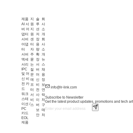
제품
지
솔
회
AI 서
원
루
사
버 어
지
션
소
댑터
원
저
개
서버
센
장
회
어댑
터
용
사
터
자
량
소
서버
주
확
개
액세
묻
장
뉴
서리
는
서
스
IPC
질
버
채
및 머
문
머
용
신 비
애
신
정
전 카
프
비
보
info@lr-link.com
드
터
전
연
워크
서
사
락
Subscribe to Newsletter
스테
비
이
처
Get the latest product updates, promotions and tech art
이션 /
스
버
구
PC
보
매
카드
안
처
EOL
제품