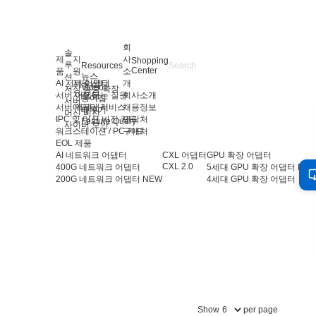
회
솔
제
지
사
Shopping
루
Resources
Center
품
원
소
뉴스
션
AI 서버 어댑터
지원 센터
개
Video
저장 용량 확장
서버 어댑터
자주 묻는 질문
회사소개
용어집
서버
서버 액세서리
애프터 서비스
채용정보
배우기
머신 비전
IPC 및 머신 비전 카드
연락처
Feature Query
사이버 보안
워크스테이션 / PC 카드
구매처
EOL 제품
AI 네트워크 어댑터
CXL 어댑터
GPU 확장 어댑터
CXL 2.0
400G 네트워크 어댑터
5세대 GPU 확장 어댑터
NE
200G 네트워크 어댑터
NEW
4세대 GPU 확장 어댑터
Show
per page