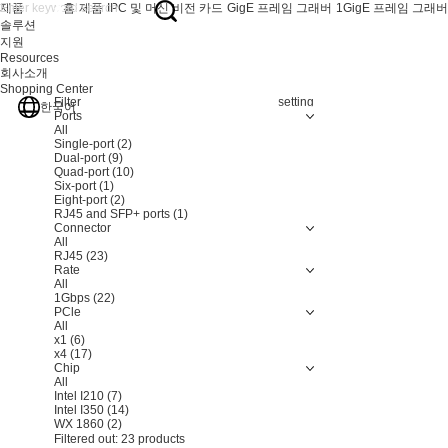
제품
홈
제품
IPC 및 머신 비전 카드
GigE 프레임 그래버
1GigE 프레임 그래버
솔루션
지원
Resources
회사소개
Shopping Center
Filter
Resetting
한국어
Ports
All
Single-port
(2)
Dual-port
(9)
Quad-port
(10)
Six-port
(1)
Eight-port
(2)
RJ45 and SFP+ ports
(1)
Connector
All
RJ45
(23)
Rate
All
1Gbps
(22)
PCle
All
x1
(6)
x4
(17)
Chip
All
Intel I210
(7)
Intel I350
(14)
WX 1860
(2)
Filtered out:
23
products