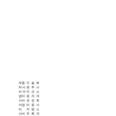
제품
지
솔
회
AI 서
원
루
사
버 어
지
션
소
댑터
원
저
개
서버
센
장
회
어댑
터
용
사
터
자
량
소
서버
주
확
개