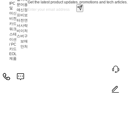
Get the latest product updates, promotions and tech articles.
IPC
문
머
용
및
애
신
정
머신
프
비
보
비전
터
전
연
카드
서
사
락
워크
비
이
처
스테
스
버
구
이션
보
매
/ PC
안
처
카드
EOL
제품