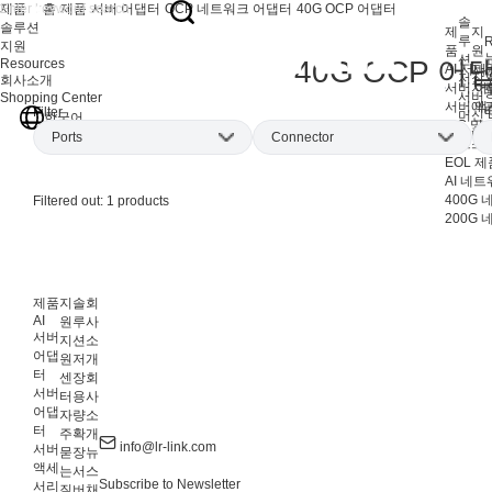
제품
홈
제품
서버 어댑터
OCP 네트워크 어댑터
40G OCP 어댑터
솔
솔루션
제
지
루
R
지원
품
원
션
40G OCP 어
Resources
AI 서버
지
V
저장 
회사소개
서버 어
자
서버
Shopping Center
서버 액
애
Filter
머신 
한국어
IPC 및
F
사이
Ports
Connector
워크스테
EOL 제
AI 네
Dual-port
(1)
QSFP+
(1)
400G
Filtered out:
1
products
200G
제품
지
솔
회
AI
원
루
사
서버
지
션
소
어댑
원
저
개
터
센
장
회
서버
터
용
사
어댑
자
량
소
터
주
확
개
info@lr-link.com
서버
묻
장
뉴
액세
는
서
스
Subscribe to Newsletter
서리
질
버
채