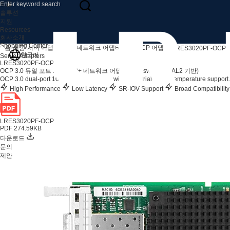
제품
솔루션
지원
Resources
회사소개
Shopping Center
홈
제품
서버 어댑터
OCP 네트워크 어댑터
10G OCP 어댑터
LRES3020PF-OCP
한국어
Server Adapters
LRES3020PF-OCP
OCP 3.0 듀얼 포트 10G SFP+ 네트워크 어댑터 (Net-swift 1820AL2 기반)
OCP 3.0 dual-port 10G Ethernet adapter with industrial-grade temperature support.
High Performance
Low Latency
SR-IOV Support
Broad Compatibility
LRES3020PF-OCP
PDF 274.59KB
다운로드
문의
제안