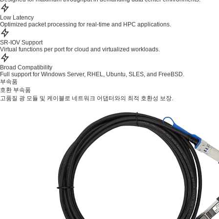
Low Latency
Optimized packet processing for real-time and HPC applications.
SR-IOV Support
Virtual functions per port for cloud and virtualized workloads.
Broad Compatibility
Full support for Windows Server, RHEL, Ubuntu, SLES, and FreeBSD.
부속품
호환 부속품
고품질 광 모듈 및 케이블로 네트워크 어댑터와의 최적 호환성 보장.