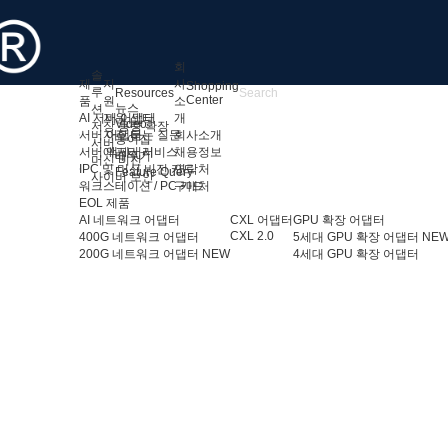
회
솔
제
지
사
Shopping
루
Resources
Center
품
원
소
뉴스
션
AI 서버 어댑터
지원 센터
개
Video
저장 용량 확장
서버 어댑터
자주 묻는 질문
회사소개
용어집
서버
서버 액세서리
애프터 서비스
채용정보
배우기
머신 비전
IPC 및 머신 비전 카드
연락처
Feature Query
사이버 보안
워크스테이션 / PC 카드
구매처
EOL 제품
AI 네트워크 어댑터
CXL 어댑터
GPU 확장 어댑터
CXL 2.0
400G 네트워크 어댑터
5세대 GPU 확장 어댑터
NE
200G 네트워크 어댑터
NEW
4세대 GPU 확장 어댑터