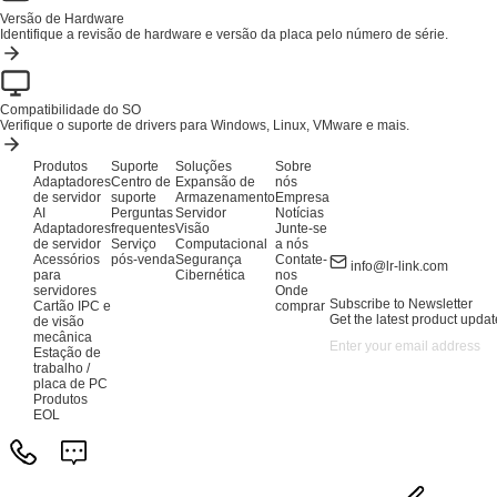
Versão de Hardware
Identifique a revisão de hardware e versão da placa pelo número de série.
Compatibilidade do SO
Verifique o suporte de drivers para Windows, Linux, VMware e mais.
Produtos
Suporte
Soluções
Sobre
Adaptadores
Centro de
Expansão de
nós
de servidor
suporte
Armazenamento
Empresa
AI
Perguntas
Servidor
Notícias
Adaptadores
frequentes
Visão
Junte-se
de servidor
Serviço
Computacional
a nós
Acessórios
pós-venda
Segurança
Contate-
info@lr-link.com
para
Cibernética
nos
servidores
Onde
Subscribe to Newsletter
Cartão IPC e
comprar
Get the latest product updat
de visão
mecânica
Estação de
trabalho /
placa de PC
Produtos
EOL