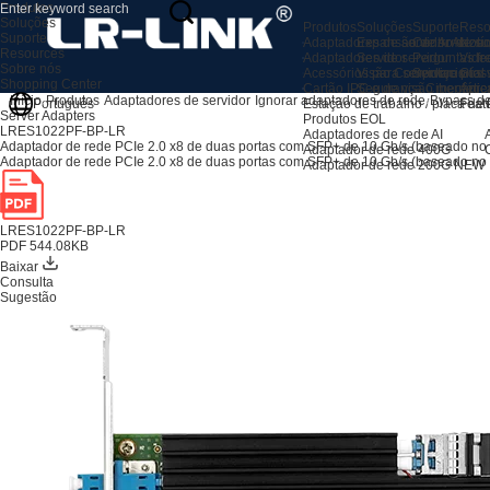
Produtos
Soluções
Produtos
Soluções
Suporte
Reso
Suporte
Adaptadores de servidor AI
Expansão de Armaze
Centro de su
Notíc
Resources
Adaptadores de servidor
Servidor
Perguntas fr
Vide
Sobre nós
Acessórios para servidores
Visão Computacional
Serviço pós
Glos
Shopping Center
Cartão IPC e de visão mecânic
Segurança Cibernétic
Apre
Início
Produtos
Adaptadores de servidor
Ignorar adaptadores de rede
Bypass de
Estação de trabalho / placa de
Feat
Português
Server Adapters
Produtos EOL
LRES1022PF-BP-LR
Adaptadores de rede AI
Adaptador de rede PCIe 2.0 x8 de duas portas com SFP+ de 10 Gb/s (baseado no 
Adaptador de rede 400G
Adaptador de rede PCIe 2.0 x8 de duas portas com SFP+ de 10 Gb/s (baseado no 
Adaptador de rede 200G
NEW
LRES1022PF-BP-LR
PDF 544.08KB
Baixar
Consulta
Sugestão