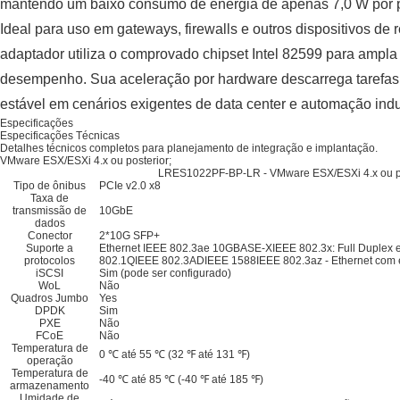
mantendo um baixo consumo de energia de apenas 7,0 W por 
Ideal para uso em gateways, firewalls e outros dispositivos de 
adaptador utiliza o comprovado chipset Intel 82599 para ampla
desempenho. Sua aceleração por hardware descarrega tarefas 
estável em cenários exigentes de data center e automação indus
Especificações
Especificações Técnicas
Detalhes técnicos completos para planejamento de integração e implantação.
VMware ESX/ESXi 4.x ou posterior;
LRES1022PF-BP-LR - VMware ESX/ESXi 4.x ou pos
Tipo de ônibus
PCIe v2.0 x8
Taxa de
transmissão de
10GbE
dados
Conector
2*10G SFP+
Suporte a
Ethernet IEEE 802.3ae 10GBASE-XIEEE 802.3x: Full Duplex 
protocolos
802.1QIEEE 802.3ADIEEE 1588IEEE 802.3az - Ethernet com ef
iSCSI
Sim (pode ser configurado)
WoL
Não
Quadros Jumbo
Yes
DPDK
Sim
PXE
Não
FCoE
Não
Temperatura de
0 ℃ até 55 ℃ (32 ℉ até 131 ℉)
operação
Temperatura de
-40 ℃ até 85 ℃ (-40 ℉ até 185 ℉)
armazenamento
Umidade de