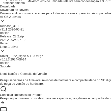
Máximo: 90% de umidade relativa sem condensação a 35 °C
armazenamento
Downloads
Download de Drivers
Drivers certificados mais recentes para todos os sistemas operacionais suportado
All OS
2 drivers
Release_31.1
v31.1
2026-05-21
Baixar
Release_28.2.zip
vv28.2
2024-07-19
Baixar
Linux
1 driver
Driver_1022_ixgbe-5.11.3.tar.gz
v5.11.3
2024-08-14
Baixar
Suporte
Identificação e Consulta de Versão
Pesquise versões de firmware, revisões de hardware e compatibilidade do SO di
de peça ou versão de hardware.
Consultar Recursos do Produto
Pesquise por número do modelo para ver especificações, drivers e compatibilidad