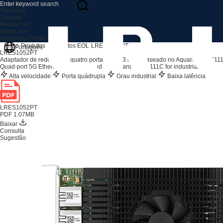
Produtos
Soluções
Suporte
Resources
Sobre nós
Shopping Center
Início
Produtos
Produtos EOL
LRES1052PT
Português
LRES1052PT
Adaptador de rede 5G de quatro portas PCIe 3.0 x4 (baseado no Aquantia AQC11
Quad-port 5G Ethernet adapter based on Aquantia AQC111C for industrial vision in
Alta velocidade
Porta quádrupla
Grau industrial
Baixa latência
LRES1052PT
PDF 1.07MB
Baixar
Consulta
Sugestão