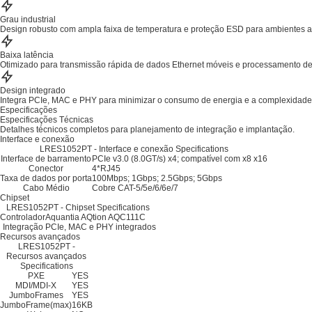
Grau industrial
Design robusto com ampla faixa de temperatura e proteção ESD para ambientes a
Baixa latência
Otimizado para transmissão rápida de dados Ethernet móveis e processamento d
Design integrado
Integra PCIe, MAC e PHY para minimizar o consumo de energia e a complexidade
Especificações
Especificações Técnicas
Detalhes técnicos completos para planejamento de integração e implantação.
Interface e conexão
LRES1052PT - Interface e conexão Specifications
Interface de barramento
PCIe v3.0 (8.0GT/s) x4; compatível com x8 x16
Conector
4*RJ45
Taxa de dados por porta
100Mbps; 1Gbps; 2.5Gbps; 5Gbps
Cabo Médio
Cobre CAT-5/5e/6/6e/7
Chipset
LRES1052PT - Chipset Specifications
Controlador
Aquantia AQtion AQC111C
Integração
PCIe, MAC e PHY integrados
Recursos avançados
LRES1052PT -
Recursos avançados
Specifications
PXE
YES
MDI/MDI-X
YES
JumboFrames
YES
JumboFrame(max)
16KB