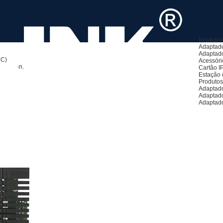
Produto
Adaptado
Adaptado
1C)
Acessóri
spection.
Cartão I
Estação 
Produto
Adaptado
Adaptad
Adaptad