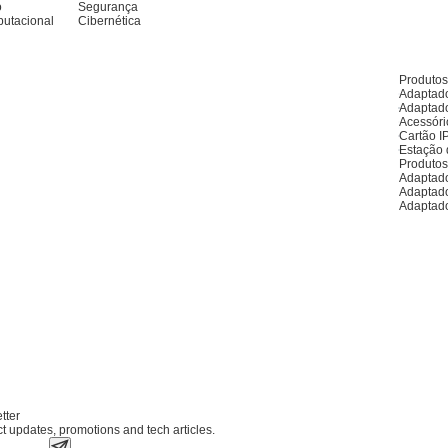
o
Segurança
utacional
Cibernética
Produto
Adaptado
Adaptado
Acessóri
Cartão I
Estação 
Produto
Adaptado
Adaptad
Adaptad
tter
ct updates, promotions and tech articles.