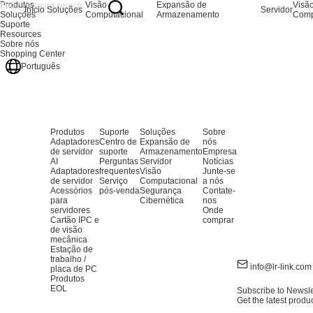
Produtos
Visão
Expansão de
Visã
Início
Soluções
Servidor
Soluções
Computacional
Armazenamento
Comp
Suporte
Resources
Sobre nós
Shopping Center
Português
Produtos
Suporte
Soluções
Sobre
Adaptadores
Centro de
Expansão de
nós
de servidor
suporte
Armazenamento
Empresa
AI
Perguntas
Servidor
Notícias
Adaptadores
frequentes
Visão
Junte-se
de servidor
Serviço
Computacional
a nós
Acessórios
pós-venda
Segurança
Contate-
para
Cibernética
nos
servidores
Onde
Cartão IPC e
comprar
de visão
mecânica
Estação de
trabalho /
info@lr-link.com
placa de PC
Produtos
EOL
Subscribe to Newsle
Get the latest produ