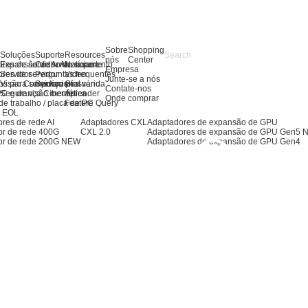
Sobre
Shopping
s
Soluções
Suporte
Resources
nós
Center
res de servidor AI
Expansão de Armazenamento
Centro de suporte
Notícias
Empresa
res de servidor
Servidor
Perguntas frequentes
Video
Junte-se a nós
os para servidores
Visão Computacional
Serviço pós-venda
Glossário
Contate-nos
PC e de visão mecânica
Segurança Cibernética
Aprender
Onde comprar
de trabalho / placa de PC
Feature Query
s EOL
res de rede AI
Adaptadores CXL
Adaptadores de expansão de GPU
or de rede 400G
CXL 2.0
Adaptadores de expansão de GPU Gen5
or de rede 200G
NEW
Adaptadores de expansão de GPU Gen4