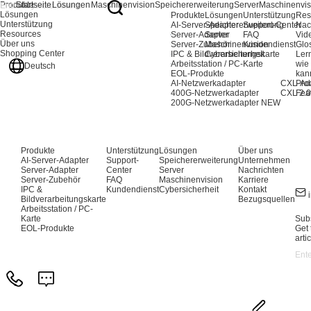
Produkte
Startseite
Lösungen
Maschinenvision
Speichererweiterung
Server
Maschinenvis
Lösungen
Produkte
Lösungen
Unterstützung
Res
Unterstützung
AI-Server-Adapter
Speichererweiterung
Support-Center
Nac
Resources
Server-Adapter
Server
FAQ
Vid
Über uns
Server-Zubehör
Maschinenvision
Kundendienst
Glo
Shopping Center
IPC & Bildverarbeitungskarte
Cybersicherheit
Ler
Arbeitsstation / PC-Karte
wie
Deutsch
EOL-Produkte
kan
AI-Netzwerkadapter
CXL-Ad
Pro
400G-Netzwerkadapter
CXL 2.0
Fea
200G-Netzwerkadapter
NEW
Produkte
Unterstützung
Lösungen
Über uns
AI-Server-Adapter
Support-
Speichererweiterung
Unternehmen
Server-Adapter
Center
Server
Nachrichten
Server-Zubehör
FAQ
Maschinenvision
Karriere
IPC &
Kundendienst
Cybersicherheit
Kontakt
Bildverarbeitungskarte
Bezugsquellen
Arbeitsstation / PC-
Karte
Subs
EOL-Produkte
Get 
arti